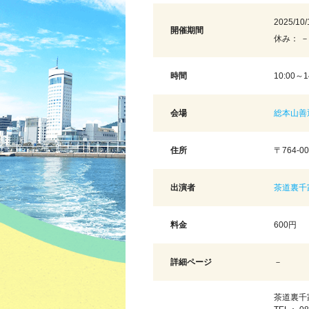
2025/10/
開催期間
休み： －
時間
10:00～1
会場
総本山善
住所
〒764-
出演者
茶道裏千
料金
600円
詳細ページ
－
茶道裏千