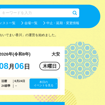
ィスト一覧
会場一覧
中止・延期・変更情報
おいでまい香川」の運営を始めました。
2026年(令和8年)
大安
08
06
月
日
木曜日
旧暦
6月24日
本日の
イベントを見る
24節季
－