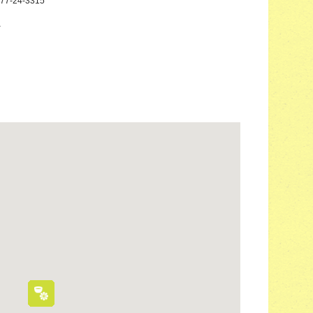
77-24-3315
－
－