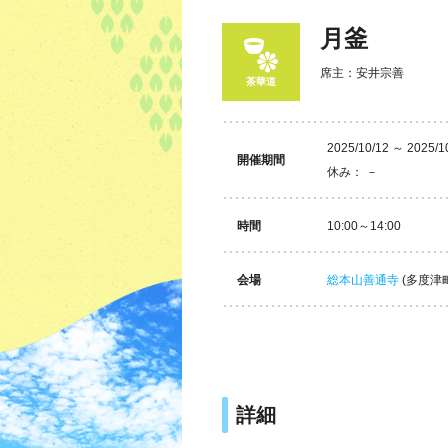
月釜
席主：安井宗善
茶華道
2025/10/12 ～ 2025/1
開催期間
休み： －
時間
10:00～14:00
会場
総本山善通寺
(多度津
詳細