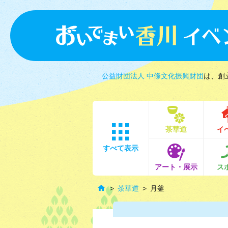
公益財団法人 中條文化振興財団
は、創
茶華道
イ
すべて表示
アート・展示
ス
茶華道
月釜