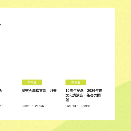
ト
茶華道
茶華道
会
淡交会高松支部 月釜
10周年記念 2026年度
文化講演会・茶会の開
催
/16
26/9/6
〜
26/9/6
26/9/13
〜
26/9/13