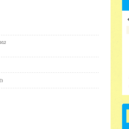
0/12
町)