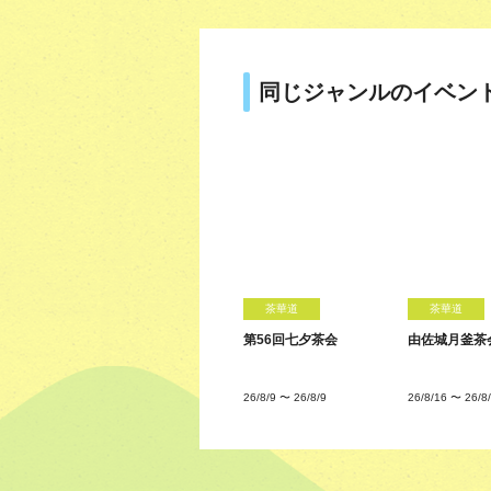
同じジャンルのイベン
茶華道
茶華道
第56回七夕茶会
由佐城月釜茶
26/8/9
〜
26/8/9
26/8/16
〜
26/8