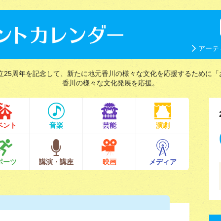
アーテ
立25周年を記念して、新たに地元香川の様々な文化を応援するために「
香川の様々な文化発展を応援。
ベント
音楽
芸能
演劇
ポーツ
講演・講座
映画
メディア