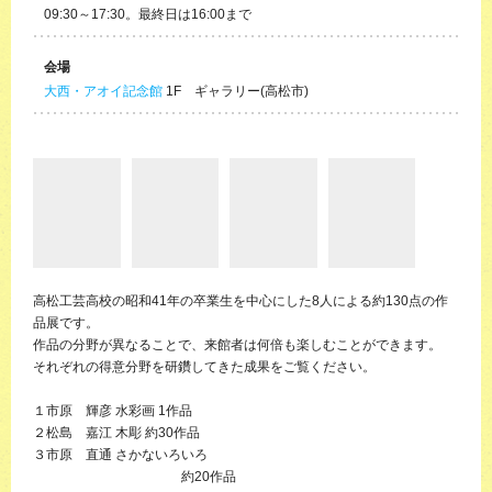
09:30～17:30。最終日は16:00まで
会場
大西・アオイ記念館
1F ギャラリー(高松市)
高松工芸高校の昭和41年の卒業生を中心にした8人による約130点の作
品展です。
作品の分野が異なることで、来館者は何倍も楽しむことができます。
それぞれの得意分野を研鑽してきた成果をご覧ください。
１市原 輝彦 水彩画 1作品
２松島 嘉江 木彫 約30作品
３市原 直通 さかないろいろ
約20作品