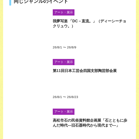
同じジャンルのイベント
アート・展示
我夢写楽 「DC－直流。」（ディーシーチョ
クリュウ。）
26/8/1
〜
26/8/9
アート・展示
第11回日本工芸会四国支部陶芸部会展
26/8/1
〜
26/8/23
アート・展示
高松市石の民俗資料館企画展「石とともに歩
んだ時代―旧石器時代から現代まで―」