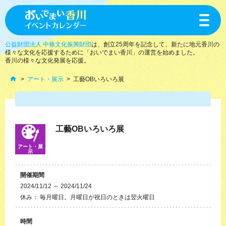
toggle
navigat
公益財団法人 中條文化振興財団
は、創立25周年を記念して、新たに地元香川の
様々な文化を応援するために「おいでまい香川」の運営を始めました。
香川の様々な文化発展を応援。
アート・展示
工藝OBいろいろ展
工藝OBいろいろ展
アート・展
示
開催期間
2024/11/12 ～ 2024/11/24
休み： 毎月曜日。月曜日が祝日のときは翌火曜日
時間