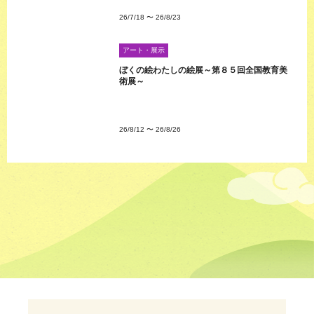
26/7/18
〜
26/8/23
アート・展示
ぼくの絵わたしの絵展～第８５回全国教育美
術展～
26/8/12
〜
26/8/26