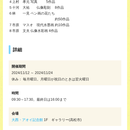
４上村 孝元 写真 5作品
５十河 大祐 仏像彫刻 8作品
６林 一見 ペン画の花たち
約50作品
７市原 マスオ 現代水墨画 約10作品
８市原 文夫 仏像水彩画 4作品
詳細
開催期間
2024/11/12 ～ 2024/11/24
休み： 毎月曜日。月曜日が祝日のときは翌火曜日
時間
09:30～17:30。最終日は16:00まで
会場
大西・アオイ記念館
1F ギャラリー(高松市)