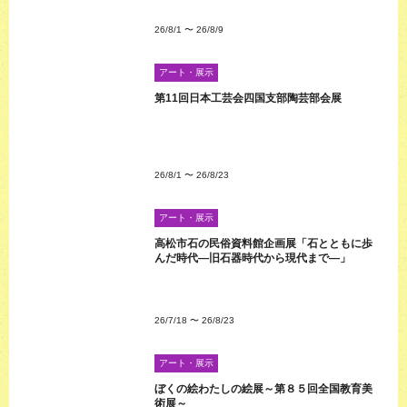
26/8/1
〜
26/8/9
アート・展示
第11回日本工芸会四国支部陶芸部会展
26/8/1
〜
26/8/23
アート・展示
高松市石の民俗資料館企画展「石とともに歩
んだ時代―旧石器時代から現代まで―」
26/7/18
〜
26/8/23
アート・展示
ぼくの絵わたしの絵展～第８５回全国教育美
術展～