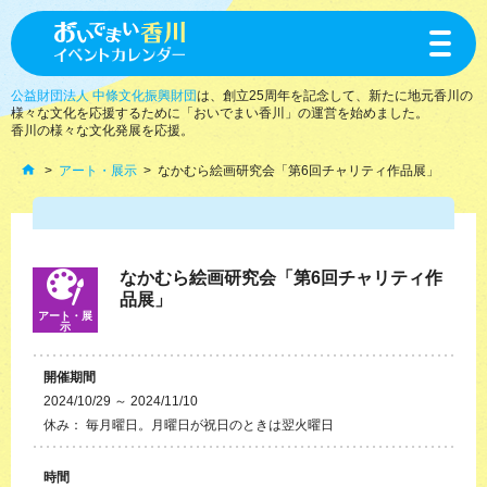
toggle
navigat
公益財団法人 中條文化振興財団
は、創立25周年を記念して、新たに地元香川の
様々な文化を応援するために「おいでまい香川」の運営を始めました。
香川の様々な文化発展を応援。
アート・展示
なかむら絵画研究会「第6回チャリティ作品展」
なかむら絵画研究会「第6回チャリティ作
品展」
アート・展
示
開催期間
2024/10/29 ～ 2024/11/10
休み： 毎月曜日。月曜日が祝日のときは翌火曜日
時間