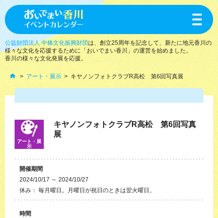
toggle
navigat
公益財団法人 中條文化振興財団
は、創立25周年を記念して、新たに地元香川の
様々な文化を応援するために「おいでまい香川」の運営を始めました。
香川の様々な文化発展を応援。
アート・展示
キヤノンフォトクラブR高松 第6回写真展
キヤノンフォトクラブR高松 第6回写真
展
アート・展
示
開催期間
2024/10/17 ～ 2024/10/27
休み： 毎月曜日。月曜日が祝日のときは翌火曜日。
時間