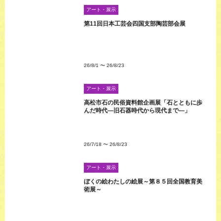
アート・展示
第11回日本工芸会四国支部陶芸部会展
26/8/1
〜
26/8/23
アート・展示
高松市石の民俗資料館企画展「石とともに歩
んだ時代―旧石器時代から現代まで―」
26/7/18
〜
26/8/23
アート・展示
ぼくの絵わたしの絵展～第８５回全国教育美
術展～