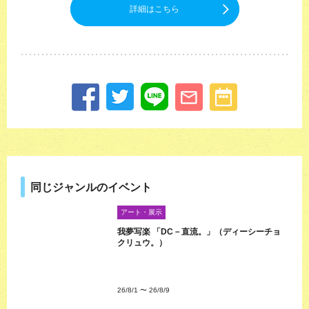
詳細はこちら
同じジャンルのイベント
アート・展示
我夢写楽 「DC－直流。」（ディーシーチョ
クリュウ。）
26/8/1
〜
26/8/9