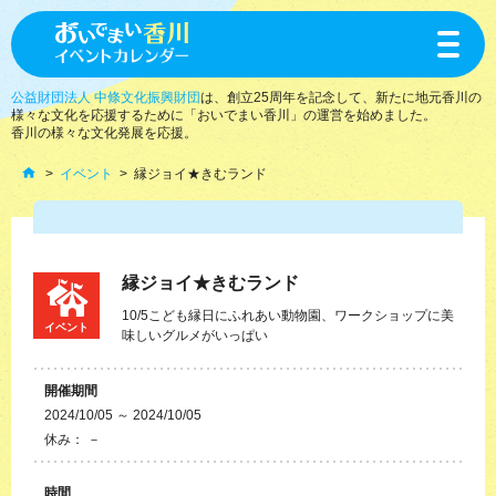
toggle
navigat
公益財団法人 中條文化振興財団
は、創立25周年を記念して、新たに地元香川の
様々な文化を応援するために「おいでまい香川」の運営を始めました。
香川の様々な文化発展を応援。
イベント
縁ジョイ★きむランド
縁ジョイ★きむランド
10/5こども縁日にふれあい動物園、ワークショップに美
イベント
味しいグルメがいっぱい
開催期間
2024/10/05 ～ 2024/10/05
休み： －
時間