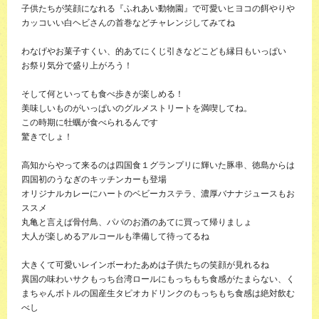
子供たちが笑顔になれる『ふれあい動物園』で可愛いヒヨコの餌やりや
カッコいい白ヘビさんの首巻などチャレンジしてみてね
わなげやお菓子すくい、的あてにくじ引きなどこども縁日もいっぱい
お祭り気分で盛り上がろう！
そして何といっても食べ歩きが楽しめる！
美味しいものがいっぱいのグルメストリートを満喫してね。
この時期に牡蠣が食べられるんです
驚きでしょ！
高知からやって来るのは四国食１グランプリに輝いた豚串、徳島からは
四国初のうなぎのキッチンカーも登場
オリジナルカレーにハートのベビーカステラ、濃厚バナナジュースもお
ススメ
丸亀と言えば骨付鳥、パパのお酒のあてに買って帰りましょ
大人が楽しめるアルコールも準備して待ってるね
大きくて可愛いレインボーわたあめは子供たちの笑顔が見れるね
異国の味わいサクもっち台湾ロールにもっちもち食感がたまらない、く
まちゃんボトルの国産生タピオカドリンクのもっちもち食感は絶対飲む
べし