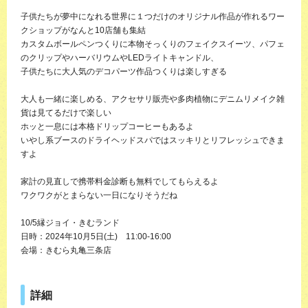
子供たちが夢中になれる世界に１つだけのオリジナル作品が作れるワー
クショップがなんと10店舗も集結
カスタムボールペンつくりに本物そっくりのフェイクスイーツ、パフェ
のクリップやハーバリウムやLEDライトキャンドル、
子供たちに大人気のデコパーツ作品つくりは楽しすぎる
大人も一緒に楽しめる、アクセサリ販売や多肉植物にデニムリメイク雑
貨は見てるだけで楽しい
ホッと一息には本格ドリップコーヒーもあるよ
いやし系ブースのドライヘッドスパではスッキリとリフレッシュできま
すよ
家計の見直しで携帯料金診断も無料でしてもらえるよ
ワクワクがとまらない一日になりそうだね
10/5縁ジョイ・きむランド
日時：2024年10月5日(土) 11:00-16:00
会場：きむら丸亀三条店
詳細