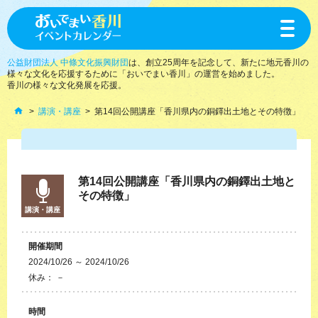
toggle
navigat
公益財団法人 中條文化振興財団
は、創立25周年を記念して、新たに地元香川の
様々な文化を応援するために「おいでまい香川」の運営を始めました。
香川の様々な文化発展を応援。
講演・講座
第14回公開講座「香川県内の銅鐸出土地とその特徴」
第14回公開講座「香川県内の銅鐸出土地と
その特徴」
講演・講座
開催期間
2024/10/26 ～ 2024/10/26
休み： －
時間