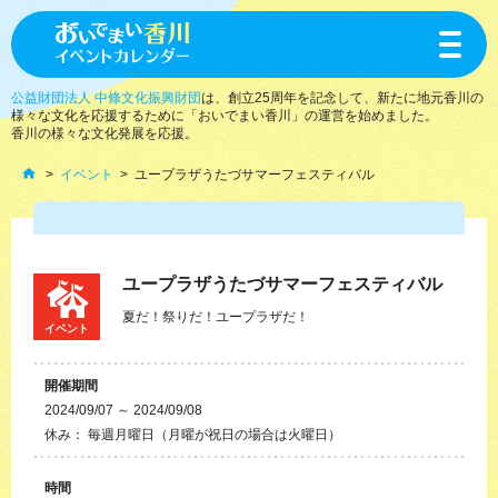
toggle
navigat
公益財団法人 中條文化振興財団
は、創立25周年を記念して、新たに地元香川の
様々な文化を応援するために「おいでまい香川」の運営を始めました。
香川の様々な文化発展を応援。
イベント
ユープラザうたづサマーフェスティバル
ユープラザうたづサマーフェスティバル
夏だ！祭りだ！ユープラザだ！
イベント
開催期間
2024/09/07 ～ 2024/09/08
休み： 毎週月曜日（月曜が祝日の場合は火曜日）
時間