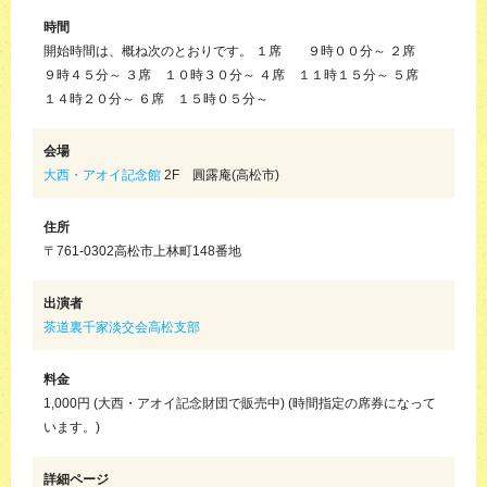
時間
開始時間は、概ね次のとおりです。 １席 ９時００分～ ２席
９時４５分～ ３席 １０時３０分～ ４席 １１時１５分～ ５席
１４時２０分～ ６席 １５時０５分～
会場
大西・アオイ記念館
2F 圓露庵(高松市)
住所
〒761-0302高松市上林町148番地
出演者
茶道裏千家淡交会高松支部
料金
1,000円 (大西・アオイ記念財団で販売中) (時間指定の席券になって
います。)
詳細ページ