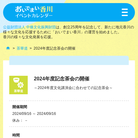
toggle
navigat
公益財団法人 中條文化振興財団
は、創立25周年を記念して、新たに地元香川の
様々な文化を応援するために「おいでまい香川」の運営を始めました。
香川の様々な文化発展を応援。
茶華道
2024年度記念茶会の開催
2024年度記念茶会の開催
～2024年度文化講演会に合わせての記念茶会～
茶華道
開催期間
2024/09/16 ～ 2024/09/16
休み： －
時間