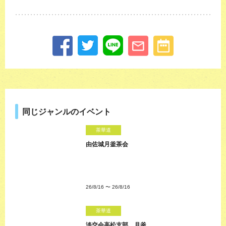
同じジャンルのイベント
茶華道
由佐城月釜茶会
26/8/16
〜
26/8/16
茶華道
淡交会高松支部 月釜