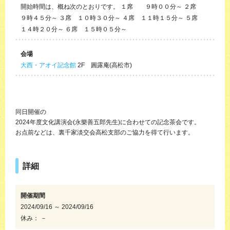
開始時間は、概ね次のとおりです。 １席 ９時００分～ ２席
９時４５分～ ３席 １０時３０分～ ４席 １１時１５分～ ５席
１４時２０分～ ６席 １５時０５分～
会場
大西・アオイ記念館
2F 圓露庵(高松市)
同日開催の
2024年度文化講演会(永樂善五郎先生)に合わせての記念茶会です。
お点前などは、裏千家淡交会高松支部のご協力を得て行います。
詳細
開催期間
2024/09/16 ～ 2024/09/16
休み： －