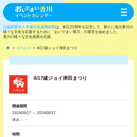
toggle
navigat
公益財団法人 中條文化振興財団
は、創立25周年を記念して、新たに地元香川の
様々な文化を応援するために「おいでまい香川」の運営を始めました。
香川の様々な文化発展を応援。
イベント
8/17縁ジョイ津田まつり
8/17縁ジョイ津田まつり
イベント
開催期間
2024/08/17 ～ 2024/08/17
休み： －
時間