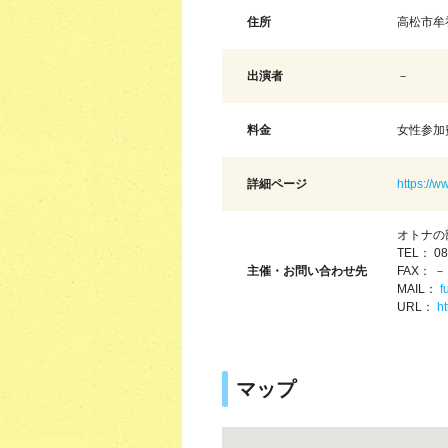
住所
高松市牟
出演者
－
料金
女性参加費
詳細ページ
https://
オトナの
TEL： 08
主催・お問い合わせ先
FAX： －
MAIL：
f
URL：
h
マップ