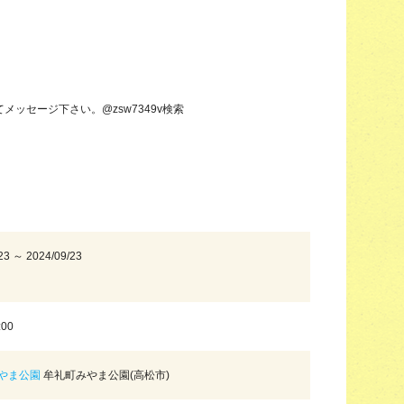
】
メッセージ下さい。@zsw7349v検索
23 ～ 2024/09/23
:00
やま公園
牟礼町みやま公園(高松市)