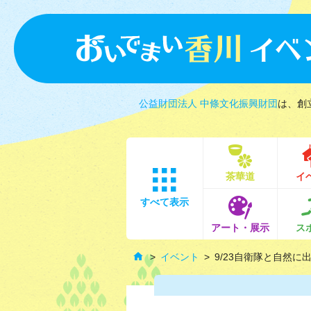
公益財団法人 中條文化振興財団
は、創
茶華道
イ
すべて表示
アート・展示
ス
イベント
9/23自衛隊と自然に