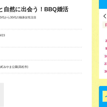
隊と自然に出会う！BBQ婚活
0代から30代の独身女性注目
9/23
1
2
町みやま公園(高松市)
3