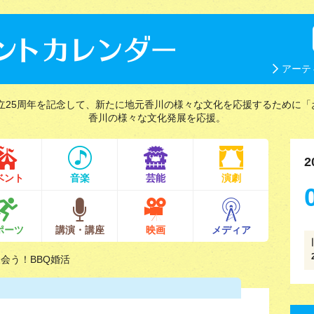
アーテ
立25周年を記念して、新たに地元香川の様々な文化を応援するために「
香川の様々な文化発展を応援。
2
ベント
音楽
芸能
演劇
ポーツ
講演・講座
映画
メディア
出会う！BBQ婚活