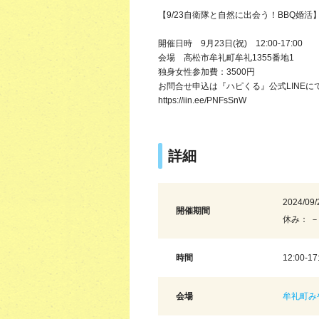
【9/23自衛隊と自然に出会う！BBQ婚活
開催日時 9月23日(祝) 12:00-17:00
会場 高松市牟礼町牟礼1355番地1
独身女性参加費：3500円
お問合せ申込は『ハピくる』公式LINEにて
https://iin.ee/PNFsSnW
詳細
2024/09/
開催期間
休み： －
時間
12:00-17
会場
牟礼町み