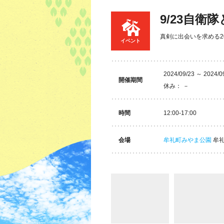
9/23自衛
真剣に出会いを求める2
イベント
2024/09/23 ～ 2024/0
開催期間
休み： －
時間
12:00-17:00
会場
牟礼町みやま公園
牟礼