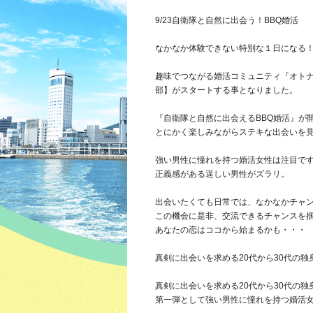
9/23自衛隊と自然に出会う！BBQ婚活
なかなか体験できない特別な１日になる
趣味でつながる婚活コミュニティ『オト
部】がスタートする事となりました。
『自衛隊と自然に出会えるBBQ婚活』が
とにかく楽しみながらステキな出会いを
強い男性に憧れを持つ婚活女性は注目で
正義感がある逞しい男性がズラリ。
出会いたくても日常では、なかなかチャ
この機会に是非、交流できるチャンスを
あなたの恋はココから始まるかも・・・
真剣に出会いを求める20代から30代の独
真剣に出会いを求める20代から30代の
第一弾として強い男性に憧れを持つ婚活