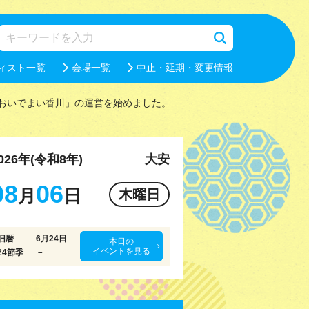
ィスト一覧
会場一覧
中止・延期・変更情報
おいでまい香川」の運営を始めました。
026年(令和8年)
大安
08
06
月
日
木曜日
旧暦
6月24日
本日の
イベントを見る
24節季
－