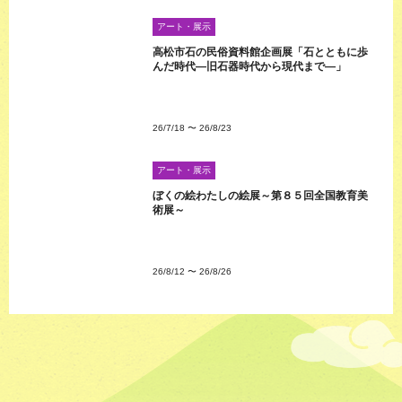
アート・展示
高松市石の民俗資料館企画展「石とともに歩
んだ時代―旧石器時代から現代まで―」
26/7/18
〜
26/8/23
アート・展示
ぼくの絵わたしの絵展～第８５回全国教育美
術展～
26/8/12
〜
26/8/26