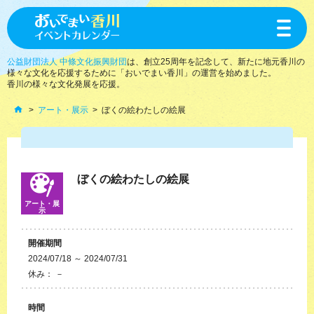
toggle
navigat
公益財団法人 中條文化振興財団
は、創立25周年を記念して、新たに地元香川の
様々な文化を応援するために「おいでまい香川」の運営を始めました。
香川の様々な文化発展を応援。
アート・展示
ぼくの絵わたしの絵展
ぼくの絵わたしの絵展
アート・展
示
開催期間
2024/07/18 ～ 2024/07/31
休み： －
時間