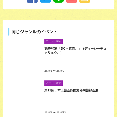
同じジャンルのイベント
アート・展示
我夢写楽 「DC－直流。」（ディーシーチョ
クリュウ。）
26/8/1
〜
26/8/9
アート・展示
第11回日本工芸会四国支部陶芸部会展
26/8/1
〜
26/8/23