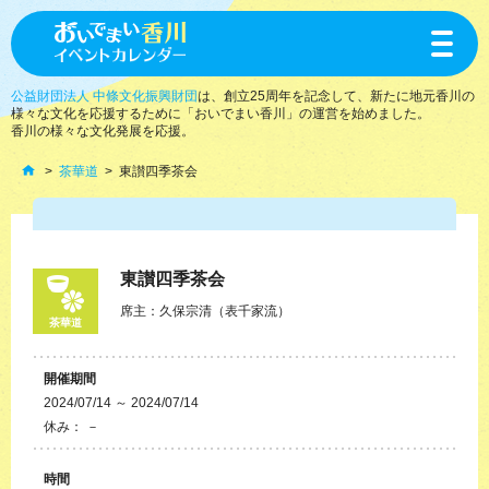
toggle
navigat
公益財団法人 中條文化振興財団
は、創立25周年を記念して、新たに地元香川の
様々な文化を応援するために「おいでまい香川」の運営を始めました。
香川の様々な文化発展を応援。
茶華道
東讃四季茶会
東讃四季茶会
席主：久保宗清（表千家流）
茶華道
開催期間
2024/07/14 ～ 2024/07/14
休み： －
時間