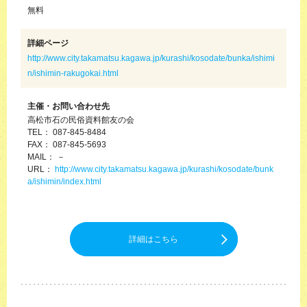
無料
詳細ページ
http://www.city.takamatsu.kagawa.jp/kurashi/kosodate/bunka/ishimi
n/ishimin-rakugokai.html
主催・お問い合わせ先
高松市石の民俗資料館友の会
TEL： 087-845-8484
FAX： 087-845-5693
MAIL： －
URL：
http://www.city.takamatsu.kagawa.jp/kurashi/kosodate/bunk
a/ishimin/index.html
詳細はこちら