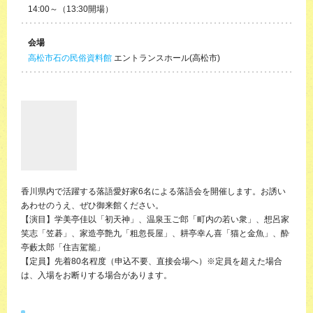
14:00～（13:30開場）
会場
高松市石の民俗資料館
エントランスホール(高松市)
香川県内で活躍する落語愛好家6名による落語会を開催します。お誘い
あわせのうえ、ぜひ御来館ください。
【演目】学美亭佳以「初天神」、温泉玉ご郎「町内の若い衆」、想呂家
笑志「笠碁」、家造亭艶九「粗忽長屋」、耕亭幸ん喜「猫と金魚」、酔
亭藪太郎「住吉駕籠」
【定員】先着80名程度（申込不要、直接会場へ）※定員を超えた場合
は、入場をお断りする場合があります。