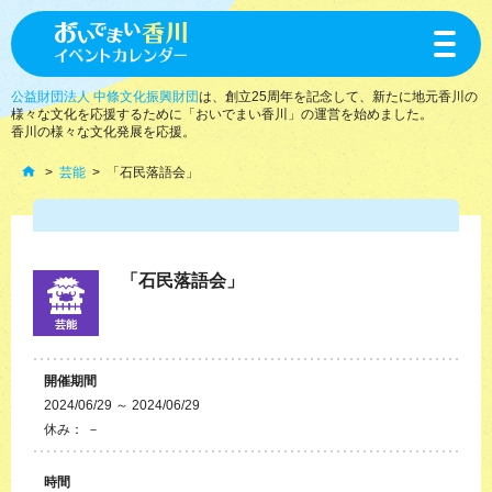
toggle
navigat
公益財団法人 中條文化振興財団
は、創立25周年を記念して、新たに地元香川の
様々な文化を応援するために「おいでまい香川」の運営を始めました。
香川の様々な文化発展を応援。
芸能
「石民落語会」
「石民落語会」
芸能
開催期間
2024/06/29 ～ 2024/06/29
休み： －
時間