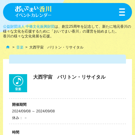
toggle
navigat
公益財団法人 中條文化振興財団
は、創立25周年を記念して、新たに地元香川の
様々な文化を応援するために「おいでまい香川」の運営を始めました。
香川の様々な文化発展を応援。
音楽
大西宇宙 バリトン・リサイタル
大西宇宙 バリトン・リサイタル
音楽
開催期間
2024/09/08 ～ 2024/09/08
休み： －
時間