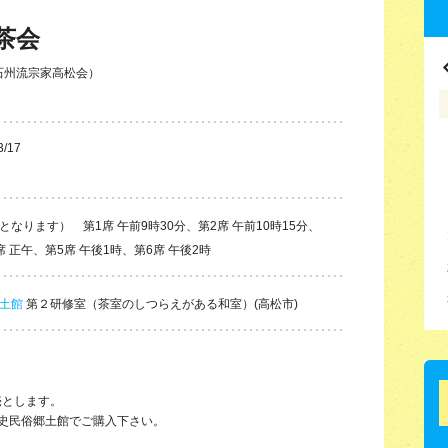
茶会
石州流宗家高松会）
3/17
なります） 第1席 午前9時30分、第2席 午前10時15分、
4席 正午、第5席 午後1時、第6席 午後2時
土館
第２研修室（茶室のしつらえがある和室）(高松市)
売とします。
史民俗郷土館でご購入下さい。