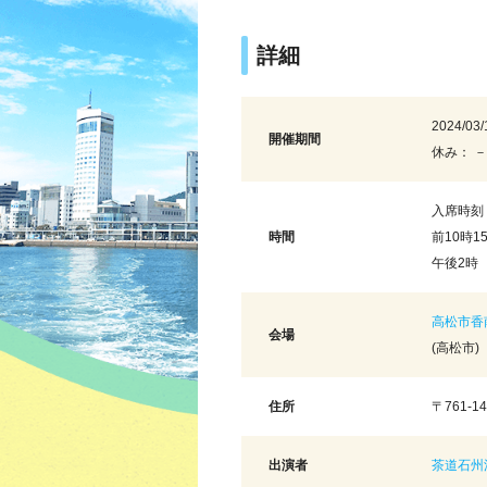
詳細
2024/03/
開催期間
休み： －
入席時刻
時間
前10時1
午後2
高松市香
会場
(高松市)
住所
〒761-
出演者
茶道石州