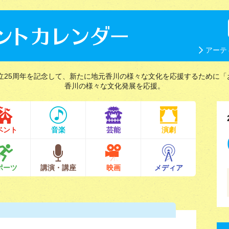
アーテ
立25周年を記念して、新たに地元香川の様々な文化を応援するために「
香川の様々な文化発展を応援。
ベント
音楽
芸能
演劇
ポーツ
講演・講座
映画
メディア