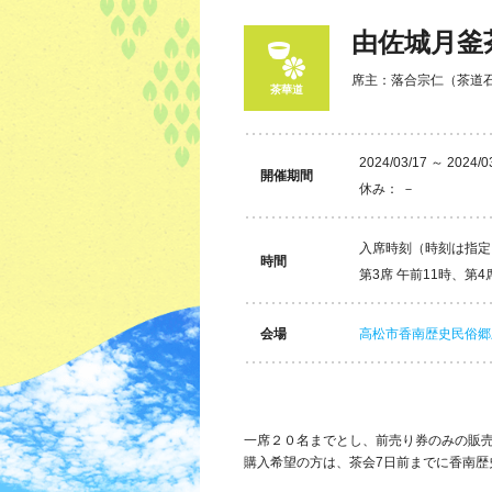
由佐城月釜
席主：落合宗仁（茶道
茶華道
2024/03/17 ～ 2024/0
開催期間
休み： －
入席時刻（時刻は指定と
時間
第3席 午前11時、第
会場
高松市香南歴史民俗郷
一席２０名までとし、前売り券のみの販
購入希望の方は、茶会7日前までに香南歴