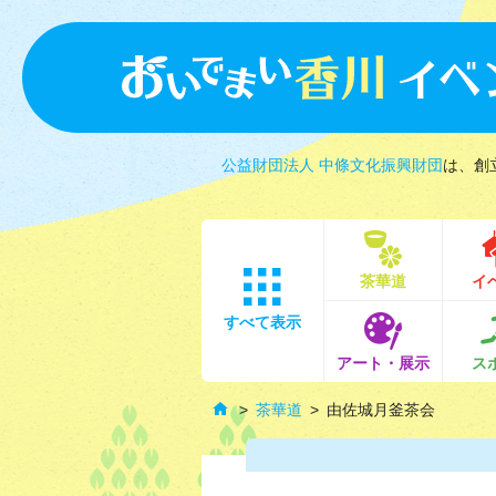
公益財団法人 中條文化振興財団
は、創
茶華道
イ
すべて表示
アート・展示
ス
茶華道
由佐城月釜茶会