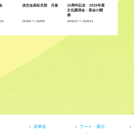
会
淡交会高松支部 月釜
10周年記念 2026年度
文化講演会・茶会の開
催
/16
26/9/6
〜
26/9/6
26/9/13
〜
26/9/13
茶華道
アート・展示