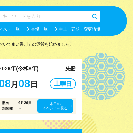
ィスト一覧
会場一覧
中止・延期・変更情報
おいでまい香川」の運営を始めました。
2026年(令和8年)
先勝
08
08
月
日
土曜日
旧暦
6月26日
本日の
イベントを見る
24節季
－