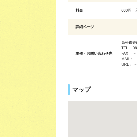
料金
600円
詳細ページ
－
高松市香
TEL： 08
主催・お問い合わせ先
FAX： －
MAIL： 
URL： 
マップ