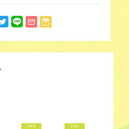
ト
茶華道
茶華道