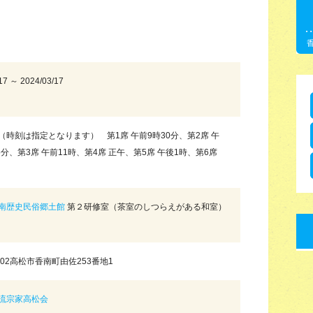
17 ～ 2024/03/17
（時刻は指定となります） 第1席 午前9時30分、第2席 午
5分、第3席 午前11時、第4席 正午、第5席 午後1時、第6席
時
南歴史民俗郷土館
第２研修室（茶室のしつらえがある和室）
1402高松市香南町由佐253番地1
流宗家高松会