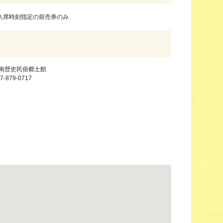
 入席時刻指定の前売券のみ
南歴史民俗郷土館
7-879-0717
－
－