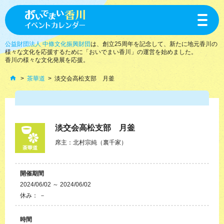
toggle
navigat
公益財団法人 中條文化振興財団
は、創立25周年を記念して、新たに地元香川の
様々な文化を応援するために「おいでまい香川」の運営を始めました。
香川の様々な文化発展を応援。
茶華道
淡交会高松支部 月釜
淡交会高松支部 月釜
席主：北村宗純（裏千家）
茶華道
開催期間
2024/06/02 ～ 2024/06/02
休み： －
時間