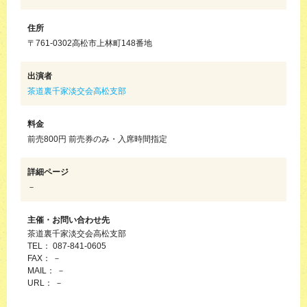
住所
〒761-0302高松市上林町148番地
出演者
茶道裏千家淡交会高松支部
料金
前売800円 前売券のみ・入席時間指定
詳細ページ
－
主催・お問い合わせ先
茶道裏千家淡交会高松支部
TEL： 087-841-0605
FAX： －
MAIL： －
URL： －