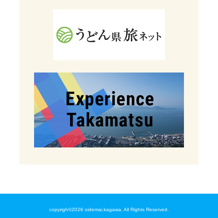
copyrigh©2026 oidemai.kagawa. All Rights Reserved.