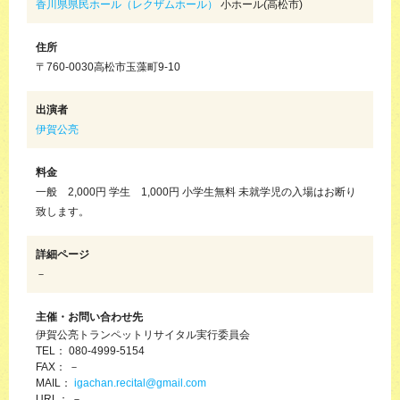
香川県県民ホール（レクザムホール）
小ホール(高松市)
住所
〒760-0030高松市玉藻町9-10
出演者
伊賀公亮
料金
一般 2,000円 学生 1,000円 小学生無料 未就学児の入場はお断り
致します。
詳細ページ
－
主催・お問い合わせ先
伊賀公亮トランペットリサイタル実行委員会
TEL： 080-4999-5154
FAX： －
MAIL：
igachan.recital@gmail.com
URL： －