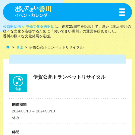
toggle
navigat
公益財団法人 中條文化振興財団
は、創立25周年を記念して、新たに地元香川の
様々な文化を応援するために「おいでまい香川」の運営を始めました。
香川の様々な文化発展を応援。
音楽
伊賀公亮トランペットリサイタル
伊賀公亮トランペットリサイタル
音楽
開催期間
2024/03/10 ～ 2024/03/10
休み： －
時間