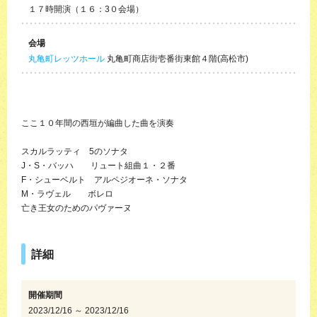
１７時開演（１６：3０会場）
会場
丸亀町レッツホール
丸亀町商店街壱番街東館４階(高松市)
ここ１０年間の西垣が編曲した曲を演奏
スカルラッティ 5のソナタ
J・S・バッハ リュート組曲１・２番
F・シューベルト アルペジオーネ・ソナタ
M・ラヴェル ボレロ
亡き王女のためのパヴァーヌ
詳細
開催期間
2023/12/16 ～ 2023/12/16