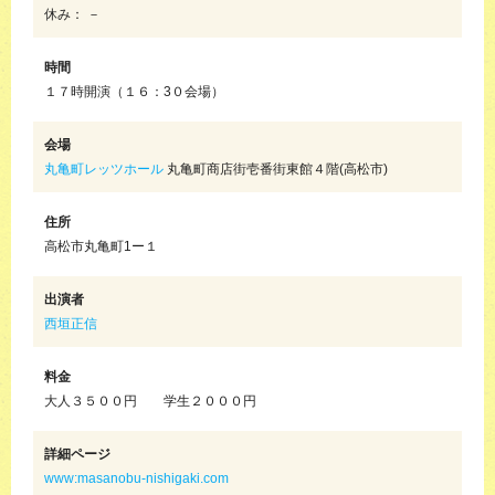
休み： －
時間
１７時開演（１６：3０会場）
会場
丸亀町レッツホール
丸亀町商店街壱番街東館４階(高松市)
住所
高松市丸亀町1ー１
出演者
西垣正信
料金
大人３５００円 学生２０００円
詳細ページ
www:masanobu-nishigaki.com