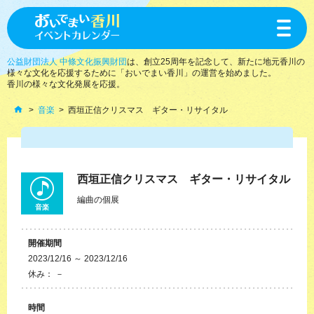
toggle
navigat
公益財団法人 中條文化振興財団
は、創立25周年を記念して、新たに地元香川の
様々な文化を応援するために「おいでまい香川」の運営を始めました。
香川の様々な文化発展を応援。
音楽
西垣正信クリスマス ギター・リサイタル
西垣正信クリスマス ギター・リサイタル
編曲の個展
音楽
開催期間
2023/12/16 ～ 2023/12/16
休み： －
時間