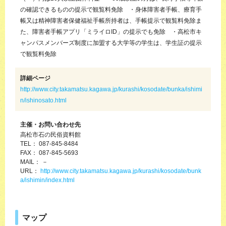
の確認できるものの提示で観覧料免除 ・身体障害者手帳、療育手
帳又は精神障害者保健福祉手帳所持者は、手帳提示で観覧料免除ま
た、障害者手帳アプリ「ミライロID」の提示でも免除 ・高松市キ
ャンパスメンバーズ制度に加盟する大学等の学生は、学生証の提示
で観覧料免除
詳細ページ
http://www.city.takamatsu.kagawa.jp/kurashi/kosodate/bunka/ishimi
n/ishinosato.html
主催・お問い合わせ先
高松市石の民俗資料館
TEL： 087-845-8484
FAX： 087-845-5693
MAIL： －
URL：
http://www.city.takamatsu.kagawa.jp/kurashi/kosodate/bunk
a/ishimin/index.html
マップ