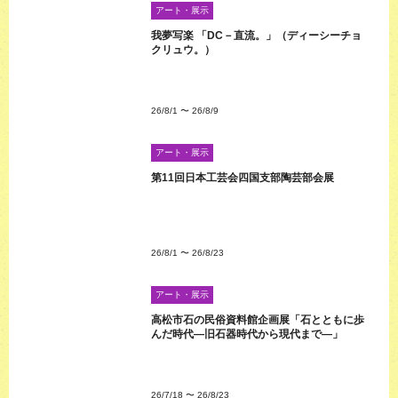
アート・展示
我夢写楽 「DC－直流。」（ディーシーチョ
クリュウ。）
26/8/1
〜
26/8/9
アート・展示
第11回日本工芸会四国支部陶芸部会展
26/8/1
〜
26/8/23
アート・展示
高松市石の民俗資料館企画展「石とともに歩
んだ時代―旧石器時代から現代まで―」
26/7/18
〜
26/8/23