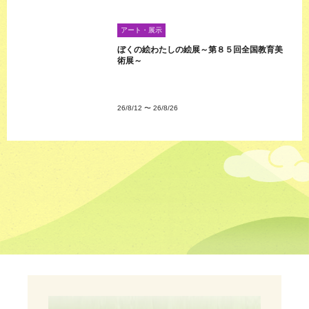
アート・展示
ぼくの絵わたしの絵展～第８５回全国教育美
術展～
26/8/12
〜
26/8/26