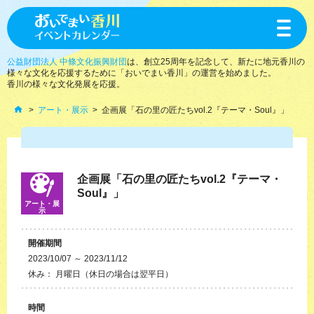
toggle
navigat
公益財団法人 中條文化振興財団
は、創立25周年を記念して、新たに地元香川の
様々な文化を応援するために「おいでまい香川」の運営を始めました。
香川の様々な文化発展を応援。
アート・展示
企画展「石の里の匠たちvol.2『テーマ・Soul』」
企画展「石の里の匠たちvol.2『テーマ・
Soul』」
アート・展
示
開催期間
2023/10/07 ～ 2023/11/12
休み： 月曜日（休日の場合は翌平日）
時間