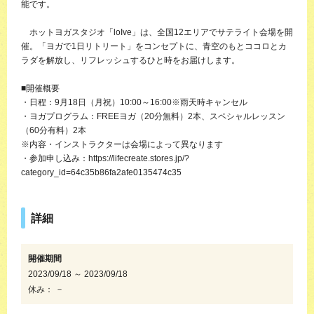
能です。
ホットヨガスタジオ「loIve」は、全国12エリアでサテライト会場を開
催。「ヨガで1日リトリート」をコンセプトに、青空のもとココロとカ
ラダを解放し、リフレッシュするひと時をお届けします。
■開催概要
・日程：9月18日（月祝）10:00～16:00※雨天時キャンセル
・ヨガプログラム：FREEヨガ（20分無料）2本、スペシャルレッスン
（60分有料）2本
※内容・インストラクターは会場によって異なります
・参加申し込み：https://lifecreate.stores.jp/?
category_id=64c35b86fa2afe0135474c35
詳細
開催期間
2023/09/18 ～ 2023/09/18
休み： －