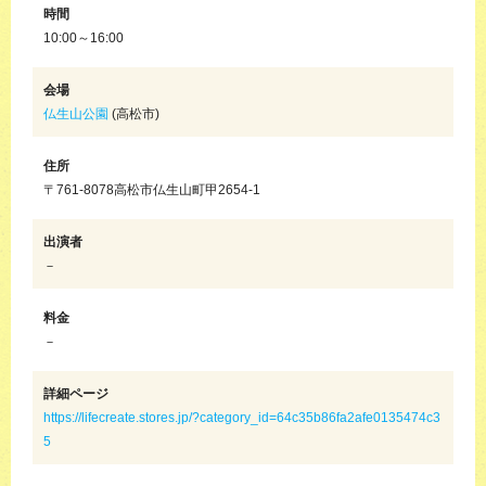
時間
10:00～16:00
会場
仏生山公園
(高松市)
住所
〒761-8078高松市仏生山町甲2654-1
出演者
－
料金
－
詳細ページ
https://lifecreate.stores.jp/?category_id=64c35b86fa2afe0135474c3
5