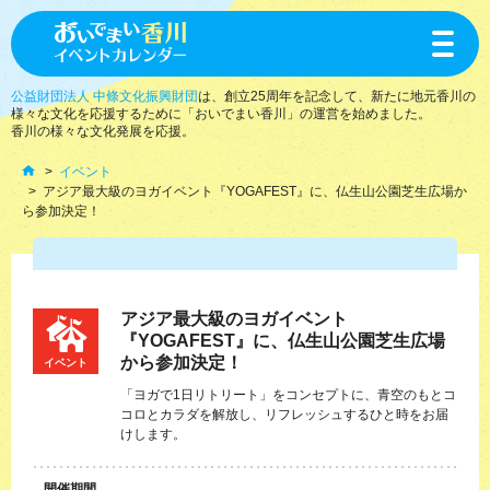
toggle
navigat
公益財団法人 中條文化振興財団
は、創立25周年を記念して、新たに地元香川の
様々な文化を応援するために「おいでまい香川」の運営を始めました。
香川の様々な文化発展を応援。
イベント
アジア最大級のヨガイベント『YOGAFEST』に、仏生山公園芝生広場か
ら参加決定！
アジア最大級のヨガイベント
『YOGAFEST』に、仏生山公園芝生広場
から参加決定！
イベント
「ヨガで1日リトリート」をコンセプトに、青空のもとコ
コロとカラダを解放し、リフレッシュするひと時をお届
けします。
開催期間