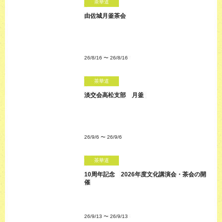
茶華道
由佐城月釜茶会
26/8/16
〜
26/8/16
茶華道
淡交会高松支部 月釜
26/9/6
〜
26/9/6
茶華道
10周年記念 2026年度文化講演会・茶会の開
催
26/9/13
〜
26/9/13