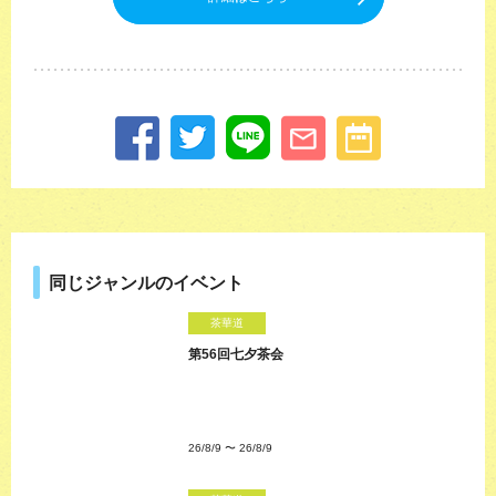
同じジャンルのイベント
茶華道
第56回七夕茶会
26/8/9
〜
26/8/9