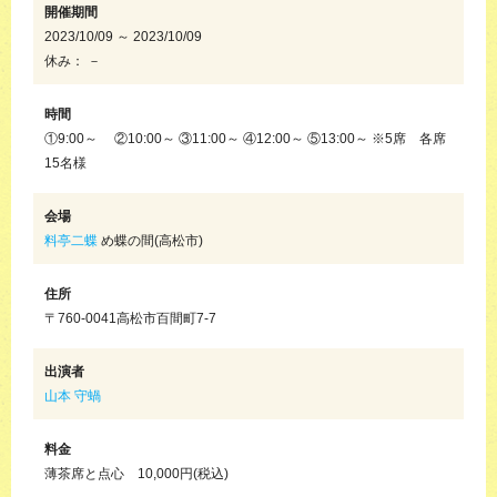
開催期間
2023/10/09 ～ 2023/10/09
休み： －
時間
①9:00～ ②10:00～ ③11:00～ ④12:00～ ⑤13:00～ ※5席 各席
15名様
会場
料亭二蝶
め蝶の間(高松市)
住所
〒760-0041高松市百間町7-7
出演者
山本 守蝸
料金
薄茶席と点心 10,000円(税込)