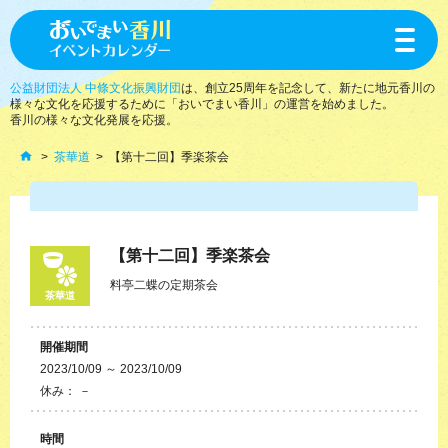
toggle
navigat
公益財団法人 中條文化振興財団
は、創立25周年を記念して、新たに地元香川の
様々な文化を応援するために「おいでまい香川」の運営を始めました。
香川の様々な文化発展を応援。
茶華道
【第十二回】季楽茶会
【第十二回】季楽茶会
料亭二蝶の定期茶会
茶華道
開催期間
2023/10/09 ～ 2023/10/09
休み： －
時間