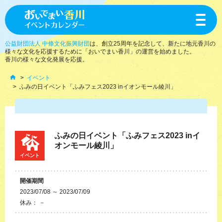
toggle
navigat
公益財団法人 中條文化振興財団
は、創立25周年を記念して、新たに地元香川の
様々な文化を応援するために「おいでまい香川」の運営を始めました。
香川の様々な文化発展を応援。
イベント
ふみの日イベント「ふみフェス2023 inイオンモール綾川」
ふみの日イベント「ふみフェス2023 inイ
オンモール綾川」
イベント
開催期間
2023/07/08 ～ 2023/07/09
休み： －