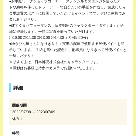
●お手紙ワークショップコーナー：ステンシルとスポンジを使ったアー
トや綿棒を使ったドットアートで自分だけの手紙を作成し、完成したら
会場設置のポストに投函していただけるイベントです。ぜひご家族でお
楽しみください。
●ぽすくまパフォーマンス：日本郵便のキャラクター「ぽすくま」が会
場に登場します。一緒に写真を撮っていただけます。
①10:00 ②11:30 ③13:00 ④14:30（各回約20分）
●ゆうびん屋さんになりきり！：実際の配達で使用する郵便バイクを展
示しています。 手紙を書いた記念に、配達員になりきって郵便バイクと
一緒にパチリ！
※ぽすくまは、日本郵便株式会社のキャラクターです。
※撮影はお客様ご持参のカメラでお願いいたします。
詳細
開催期間
2023/07/08 ～ 2023/07/09
休み： －
時間