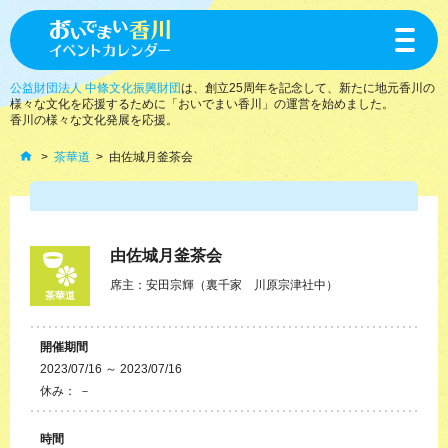
toggle
navigat
公益財団法人 中條文化振興財団
は、創立25周年を記念して、新たに地元香川の
様々な文化を応援するために「おいでまい香川」の運営を始めました。
香川の様々な文化発展を応援。
茶華道
由佐城月釜茶会
由佐城月釜茶会
席主：安田宗輝（裏千家 川原宗津社中）
茶華道
開催期間
2023/07/16 ～ 2023/07/16
休み： －
時間