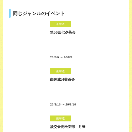
同じジャンルのイベント
茶華道
第56回七夕茶会
26/8/9
〜
26/8/9
茶華道
由佐城月釜茶会
26/8/16
〜
26/8/16
茶華道
淡交会高松支部 月釜