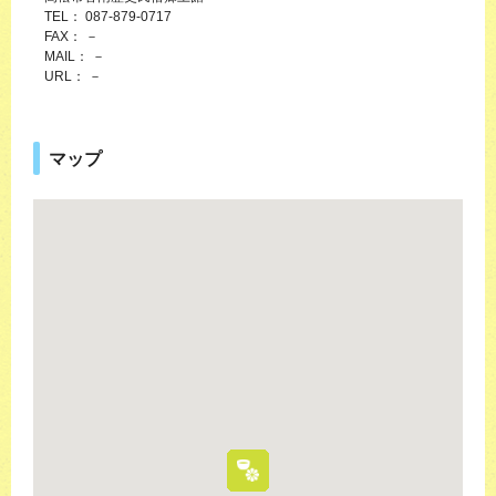
TEL： 087-879-0717
FAX： －
MAIL： －
URL： －
マップ