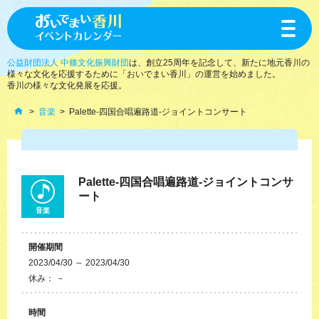
toggle
navigat
公益財団法人 中條文化振興財団
は、創立25周年を記念して、新たに地元香川の
様々な文化を応援するために「おいでまい香川」の運営を始めました。
香川の様々な文化発展を応援。
音楽
Palette-四国合唱遍路道-ジョイントコンサート
Palette-四国合唱遍路道-ジョイントコンサ
ート
音楽
開催期間
2023/04/30 ～ 2023/04/30
休み： －
時間