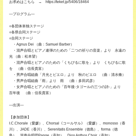
お求めはこちら → https://teket.jp/5406/18464
―プログラム―
○各団体単独ステージ
○各県合同ステージ
○合同ステージ
・Agnus Dei （曲：Samuel Barber）
・混声合唱とピアノ連弾のための「二つの祈りの音楽」より 永遠の
光 （曲：松本望）
・混声合唱とピアノのための「くちびるに歌を」より くちびるに歌
を （曲：信長貴富）
・男声合唱組曲「月光とピエロ」より 秋のピエロ （曲：清水脩）
・男声合唱組曲「雨」より 雨 （曲：多田武彦）
・女声合唱とピアノのための「百年後-タゴールの三つの詩-」より
百年後 （曲：信長貴富）
―出演―
【参加団体】
I.C.Chorale（愛媛）、Chorsal《コールサル》（愛媛）、monosso（香
川）、JADE（香川）、Serenitatis Ensemble（徳島）、forma（徳
島）、混声合唱団Pange（高知）、Dios Anthos Choir（高知）