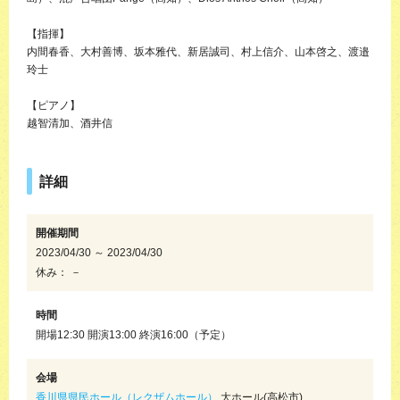
【指揮】
内間春香、大村善博、坂本雅代、新居誠司、村上信介、山本啓之、渡邉
玲士
【ピアノ】
越智清加、酒井信
詳細
開催期間
2023/04/30 ～ 2023/04/30
休み： －
時間
開場12:30 開演13:00 終演16:00（予定）
会場
香川県県民ホール（レクザムホール）
大ホール(高松市)