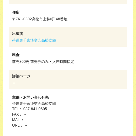
住所
〒761-0302高松市上林町148番地
出演者
茶道裏千家淡交会高松支部
料金
前売800円 前売券のみ・入席時間指定
詳細ページ
－
主催・お問い合わせ先
茶道裏千家淡交会高松支部
TEL： 087-841-0605
FAX： －
MAIL： －
URL： －