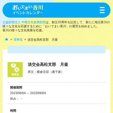
toggle
navigat
公益財団法人 中條文化振興財団
は、創立25周年を記念して、新たに地元香川の
様々な文化を応援するために「おいでまい香川」の運営を始めました。
香川の様々な文化発展を応援。
茶華道
淡交会高松支部 月釜
淡交会高松支部 月釜
席主：横倉宗翆（裏千家）
茶華道
開催期間
2023/06/04 ～ 2023/06/04
休み： －
時間