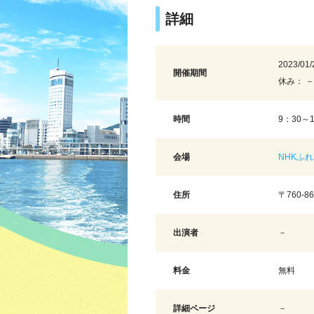
詳細
2023/01/
開催期間
休み： －
時間
9：30～
会場
NHKふ
住所
〒760-
出演者
－
料金
無料
詳細ページ
－