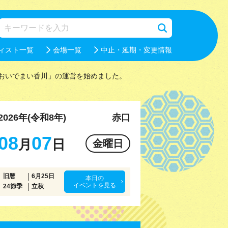
ィスト一覧
会場一覧
中止・延期・変更情報
おいでまい香川」の運営を始めました。
2026年(令和8年)
赤口
08
07
月
日
金曜日
旧暦
6月25日
本日の
イベントを見る
24節季
立秋