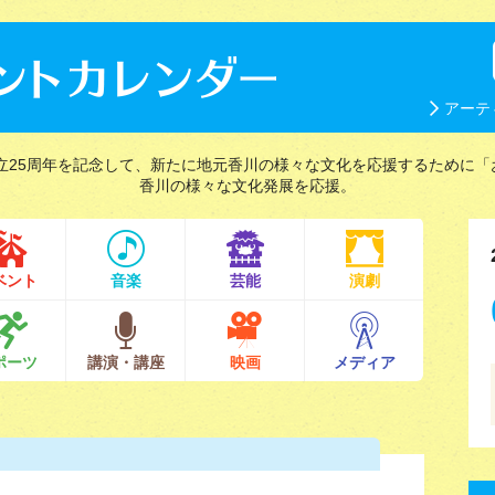
アーテ
立25周年を記念して、新たに地元香川の様々な文化を応援するために「
香川の様々な文化発展を応援。
ベント
音楽
芸能
演劇
ポーツ
講演・講座
映画
メディア