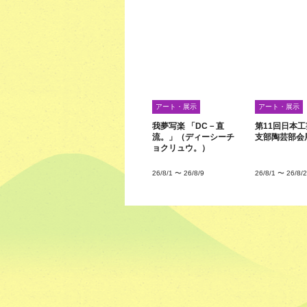
アート・展示
アート・展示
我夢写楽 「DC－直
第11回日本
流。」（ディーシーチ
支部陶芸部会
ョクリュウ。）
26/8/1
〜
26/8/9
26/8/1
〜
26/8/