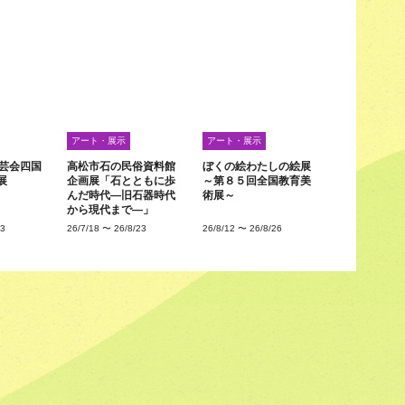
アート・展示
アート・展示
工芸会四国
高松市石の民俗資料館
ぼくの絵わたしの絵展
展
企画展「石とともに歩
～第８５回全国教育美
んだ時代―旧石器時代
術展～
から現代まで―」
23
26/7/18
〜
26/8/23
26/8/12
〜
26/8/26