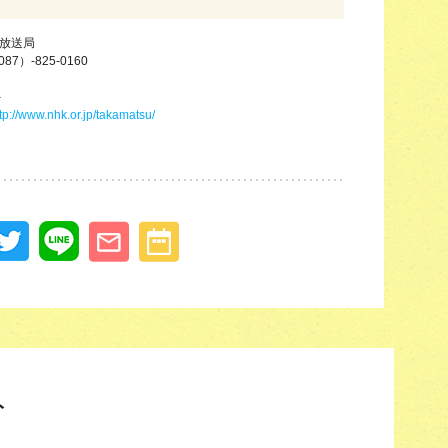
松放送局
087）-825-0160
－
tp://www.nhk.or.jp/takamatsu/
ト