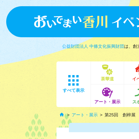
公益財団法人 中條文化振興財団
は、創
茶華道
イ
すべて表示
アート・展示
ス
アート・展示
第25回 創梓展