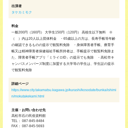
出演者
タケカミモク
料金
一般200円（160円） 大学生150円（120円） 高校生以下無料 ※
（ ）内は20人以上団体料金 ・65歳以上の方は、長寿手帳等年齢
の確認できるものの提示で観覧料免除 ・身体障害者手帳、療育手
帳又は精神障害者保健福祉手帳所持者は、手帳提示で観覧料免除ま
た、障害者手帳アプリ「ミライロID」の提示でも免除 ・高松市キ
ャンパスメンバーズ制度に加盟する大学等の学生は、学生証の提示
で観覧料免除
詳細ページ
https://www.city.takamatsu.kagawa.jp/kurashi/kosodate/bunka/ishimi
n/mokutakekami.html
主催・お問い合わせ先
高松市石の民俗資料館
TEL： 087-845-8484
FAX： 087-845-5693