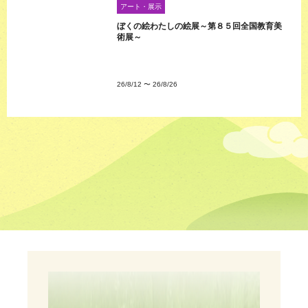
アート・展示
ぼくの絵わたしの絵展～第８５回全国教育美
術展～
26/8/12
〜
26/8/26