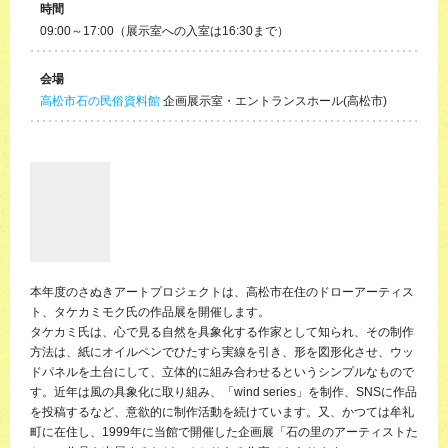
時間
09:00～17:00（展示室への入室は16:30まで）
会場
高松市石の民俗資料館
企画展示室・エントランスホール(高松市)
本年度のさぬきアートプロジェクトは、高松市在住のドローアーティス
ト、タケカミモク氏の作品展を開催します。
タケカミ氏は、心で見る自然を具象化する作家として知られ、その制作
方法は、紙にオイルペンでひたすら実線を引き、形を図形化させ、ウッ
ドパネルを土台にして、立体的に組み合わせるというシンプルなもので
す。近年は風の具象化に取り組み、「wind series」を制作、SNSに作品
を投稿するなど、意欲的に制作活動を続けています。又、かつては牟礼
町に在住し、1999年に当館で開催した企画展「石の里のアーティストた