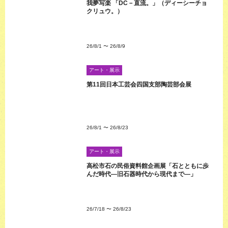
我夢写楽 「DC－直流。」（ディーシーチョ
クリュウ。）
26/8/1
〜
26/8/9
アート・展示
第11回日本工芸会四国支部陶芸部会展
26/8/1
〜
26/8/23
アート・展示
高松市石の民俗資料館企画展「石とともに歩
んだ時代―旧石器時代から現代まで―」
26/7/18
〜
26/8/23