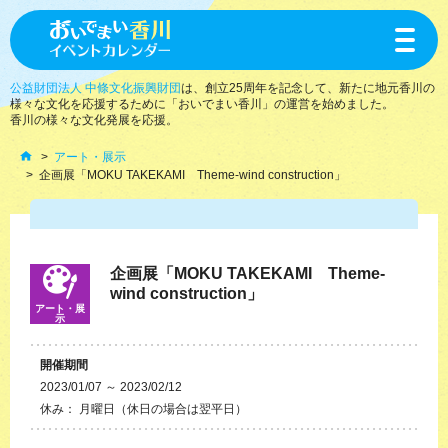
toggle
navigat
公益財団法人 中條文化振興財団
は、創立25周年を記念して、新たに地元香川の
様々な文化を応援するために「おいでまい香川」の運営を始めました。
香川の様々な文化発展を応援。
アート・展示
企画展「MOKU TAKEKAMI Theme-wind construction」
企画展「MOKU TAKEKAMI Theme-
wind construction」
アート・展
示
開催期間
2023/01/07 ～ 2023/02/12
休み： 月曜日（休日の場合は翌平日）