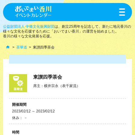
toggle
navigat
公益財団法人 中條文化振興財団
は、創立25周年を記念して、新たに地元香川の
様々な文化を応援するために「おいでまい香川」の運営を始めました。
香川の様々な文化発展を応援。
茶華道
東讃四季茶会
東讃四季茶会
席主：横井宗永（表千家流）
茶華道
開催期間
2023/02/12 ～ 2023/02/12
休み： －
時間