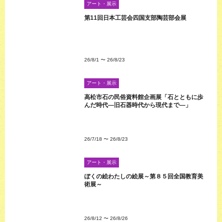
アート・展示
第11回日本工芸会四国支部陶芸部会展
26/8/1
〜
26/8/23
アート・展示
高松市石の民俗資料館企画展「石とともに歩
んだ時代―旧石器時代から現代まで―」
26/7/18
〜
26/8/23
アート・展示
ぼくの絵わたしの絵展～第８５回全国教育美
術展～
26/8/12
〜
26/8/26