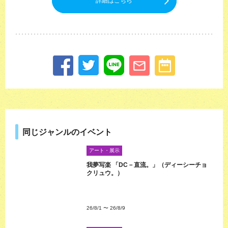
詳細はこちら
同じジャンルのイベント
アート・展示
我夢写楽 「DC－直流。」（ディーシーチョ
クリュウ。）
26/8/1
〜
26/8/9