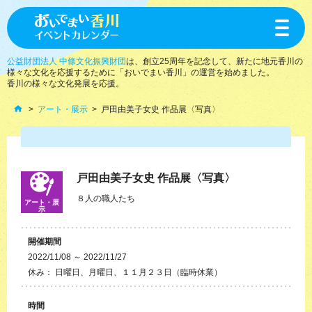
toggle
navigat
公益財団法人 中條文化振興財団
は、創立25周年を記念して、新たに地元香川の
様々な文化を応援するために「おいでまい香川」の運営を始めました。
香川の様々な文化発展を応援。
アート・展示
戸田由美子女史 作品展〈写真〉
戸田由美子女史 作品展〈写真〉
８人の職人たち
アート・展
示
開催期間
2022/11/08 ～ 2022/11/27
休み： 日曜日、月曜日、１１月２３日（臨時休業）
時間