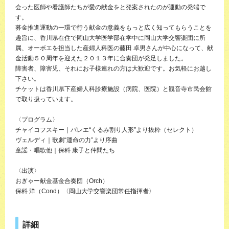
会った医師や看護師たちが愛の献金をと発案されたのが運動の発端で
す。
募金推進運動の一環で行う献金の意義をもっと広く知ってもらうことを
趣旨に、香川県在住で岡山大学医学部在学中に岡山大学交響楽団に所
属、オーボエを担当した産婦人科医の藤田 卓男さんが中心になって、献
金活動５０周年を迎えた２０１３年に合奏団が発足しました。
障害者、障害児、それにお子様連れの方は大歓迎です。お気軽にお越し
下さい。
チケットは香川県下産婦人科診療施設（病院、医院）と観音寺市民会館
で取り扱っています。
〈プログラム〉
チャイコフスキー｜バレエ“くるみ割り人形”より抜粋（セレクト）
ヴェルディ｜歌劇“運命の力”より序曲
童謡・唱歌他｜保科 康子と仲間たち
〈出演〉
おぎゃー献金基金合奏団（Orch）
保科 洋（Cond）〈岡山大学交響楽団常任指揮者〉
詳細