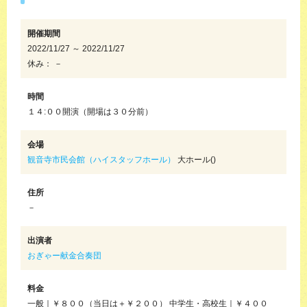
開催期間
2022/11/27 ～ 2022/11/27
休み： －
時間
１４:００開演（開場は３０分前）
会場
観音寺市民会館（ハイスタッフホール）
大ホール()
住所
－
出演者
おぎゃー献金合奏団
料金
一般｜￥８００（当日は＋￥２００） 中学生・高校生｜￥４００