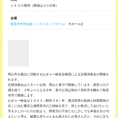
１４:００開演（開場は３０分前）
会場
観音寺市民会館（ハイスタッフホール）
大ホール()
岡山市を拠点に活動するおぎゃー献金合奏団による定期演奏会が開催さ
れます。
定期演奏会はスタート以来、岡山と香川で開催しています。新型コロナ
禍を経て、３年ぶりとなる今年、香川公演は初めて高松市を離れて観音
寺市で開催します。
おぎゃー献金は１９６３（昭和３８）年、鹿児島県の産婦人科開業医が
近くに住む重症心身障害児の三姉妹を見て、何とか救済してあげたいと
手をさしのべたのが始まり。障害児の子供たちに少しでも幸福を分け与
えたいと考え、健康な赤ちゃんをお産されたお母さん方と、それに立ち