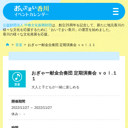
toggle
navigat
公益財団法人 中條文化振興財団
は、創立25周年を記念して、新たに地元香川の
様々な文化を応援するために「おいでまい香川」の運営を始めました。
香川の様々な文化発展を応援。
音楽
おぎゃー献金合奏団 定期演奏会 ｖｏｌ.１１
おぎゃー献金合奏団 定期演奏会 ｖｏｌ.１
１
音楽
大人と子どもが一緒に楽しめる
開催期間
2022/11/27 ～ 2022/11/27
休み： －
時間