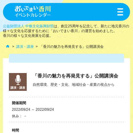
toggle
navigat
公益財団法人 中條文化振興財団
は、創立25周年を記念して、新たに地元香川の
様々な文化を応援するために「おいでまい香川」の運営を始めました。
香川の様々な文化発展を応援。
講演・講座
「香川の魅力を再発見する」公開講演会
「香川の魅力を再発見する」公開講演会
自然環境、歴史・文化、地域社会・産業の視点から
講演・講座
開催期間
2022/09/24 ～ 2022/09/24
休み： －
時間