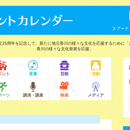
アーテ
立25周年を記念して、新たに地元香川の様々な文化を応援するために「
香川の様々な文化発展を応援。
ベント
音楽
芸能
演劇
ポーツ
講演・講座
映画
メディア