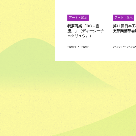
アート・展示
アート・展示
我夢写楽 「DC－直
第11回日本
流。」（ディーシーチ
支部陶芸部会
ョクリュウ。）
26/8/1
〜
26/8/9
26/8/1
〜
26/8/