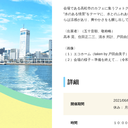
会場である高松市のカフェに集うフォト
“水のある情景”をテーマに、水とのふれ
らは涼感があり、爽やかさをも醸し出し
〈出展者〉（五十音順、敬称略）
高本 晃、住田正二三、清水 邦計、戸田由
〈画像〉
（１）エコホーム（taken by 戸田由美子
（２）会場の様子～準備を終えて…（令
詳細
2021/06/
開催期間
休み： 
時間
１０:０