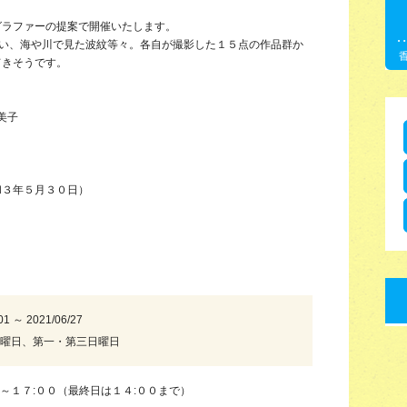
グラファーの提案で開催いたします。
あい、海や川で見た波紋等々。各自が撮影した１５点の作品群か
てきそうです。
美子
）
和３年５月３０日）
01 ～ 2021/06/27
月曜日、第一・第三日曜日
０～１７:００（最終日は１４:００まで）