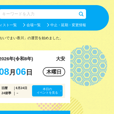
ィスト一覧
会場一覧
中止・延期・変更情報
おいでまい香川」の運営を始めました。
2026年(令和8年)
大安
08
06
月
日
木曜日
旧暦
6月24日
本日の
イベントを見る
24節季
－