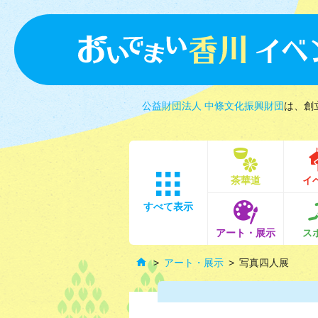
公益財団法人 中條文化振興財団
は、創
茶華道
イ
すべて表示
アート・展示
ス
アート・展示
写真四人展