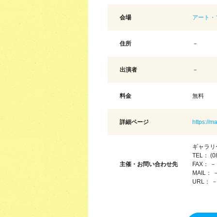
会場
アート・
住所
－
出演者
－
料金
無料
詳細ページ
https://
ギャラリ
TEL： (0
主催・お問い合わせ先
FAX： －
MAIL： 
URL： 