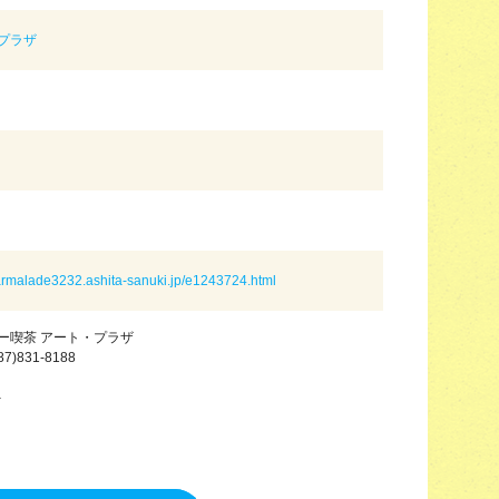
プラザ
marmalade3232.ashita-sanuki.jp/e1243724.html
ー喫茶 アート・プラザ
87)831-8188
－
－