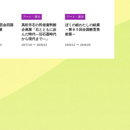
アート・展示
アート・展示
工芸会四国
高松市石の民俗資料館
ぼくの絵わたしの絵展
展
企画展「石とともに歩
～第８５回全国教育美
んだ時代―旧石器時代
術展～
から現代まで―」
23
26/7/18
〜
26/8/23
26/8/12
〜
26/8/26