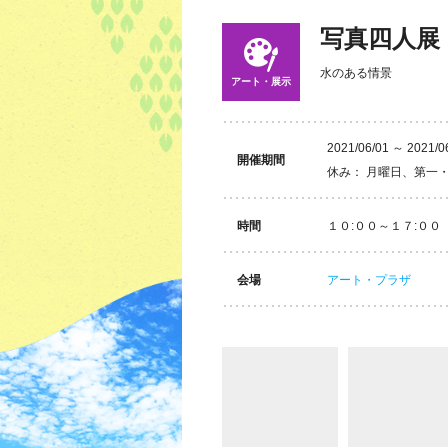
写真四人展
水のある情景
アート・展示
2021/06/01 ～ 2021/0
開催期間
休み： 月曜日、第一
時間
１０:００～１７:００
会場
アート・プラザ