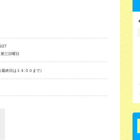
6/27
・第三日曜日
（最終日は１４:００まで）