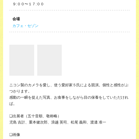
９:００〜１７:００
会場
カフェ・セゾン
ニコン製のカメラを愛し、使う愛好家５氏による競演。個性と感性がぶ
つかります。
感動の一瞬を捉えた写真、お食事をしながら目の保養をしていただけれ
ば。
❏出展者（五十音順、敬称略）
児島 吉計、重本健次郎、浪越 英司、松尾 義和、渡邊 准一
❏画像