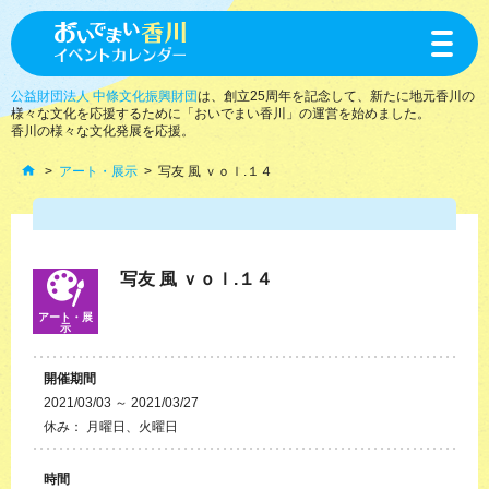
toggle
navigat
公益財団法人 中條文化振興財団
は、創立25周年を記念して、新たに地元香川の
様々な文化を応援するために「おいでまい香川」の運営を始めました。
香川の様々な文化発展を応援。
アート・展示
写友 風 ｖｏｌ.１４
写友 風 ｖｏｌ.１４
アート・展
示
開催期間
2021/03/03 ～ 2021/03/27
休み： 月曜日、火曜日
時間