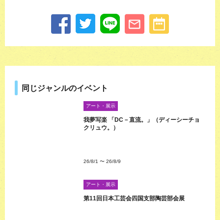
同じジャンルのイベント
アート・展示
我夢写楽 「DC－直流。」（ディーシーチョ
クリュウ。）
26/8/1
〜
26/8/9
アート・展示
第11回日本工芸会四国支部陶芸部会展