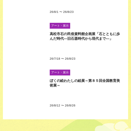
26/8/1
〜
26/8/23
アート・展示
高松市石の民俗資料館企画展「石とともに歩
んだ時代―旧石器時代から現代まで―」
26/7/18
〜
26/8/23
アート・展示
ぼくの絵わたしの絵展～第８５回全国教育美
術展～
26/8/12
〜
26/8/26