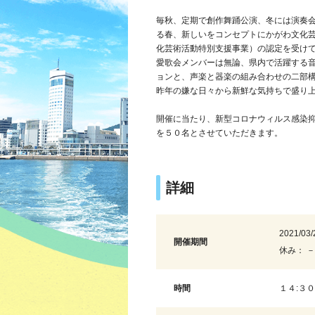
毎秋、定期で創作舞踊公演、冬には演奏
る春、新しいをコンセプトにかがわ文化
化芸術活動特別支援事業）の認定を受け
愛歌会メンバーは無論、県内で活躍する
ョンと、声楽と器楽の組み合わせの二部
昨年の嫌な日々から新鮮な気持ちで盛り
開催に当たり、新型コロナウィルス感染
を５０名とさせていただきます。
詳細
2021/03/
開催期間
休み： －
時間
１４:３