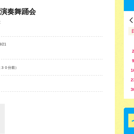
の演奏舞踊会
と
3/21
は３０分前）
1
2
3