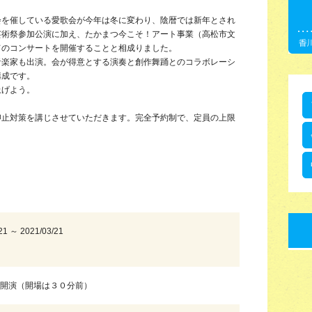
会を催している愛歌会が今年は冬に変わり、陰暦では新年とされ
芸術祭参加公演に加え、たかまつ今こそ！アート事業（高松市文
てのコンサートを開催することと相成りました。
音楽家も出演。会が得意とする演奏と創作舞踊とのコラボレーシ
構成です。
上げよう。
抑止対策を講じさせていただきます。完全予約制で、定員の上限
21 ～ 2021/03/21
０開演（開場は３０分前）