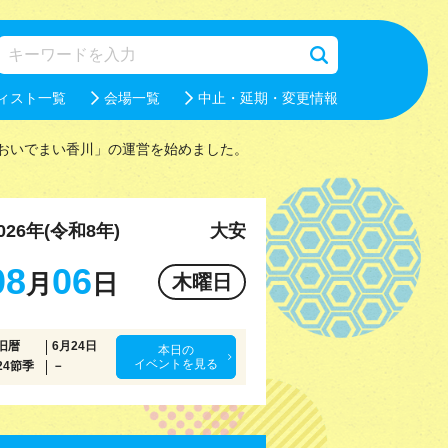
ィスト一覧
会場一覧
中止・延期・変更情報
おいでまい香川」の運営を始めました。
026年(令和8年)
大安
08
06
月
日
木曜日
旧暦
6月24日
本日の
イベントを見る
24節季
－