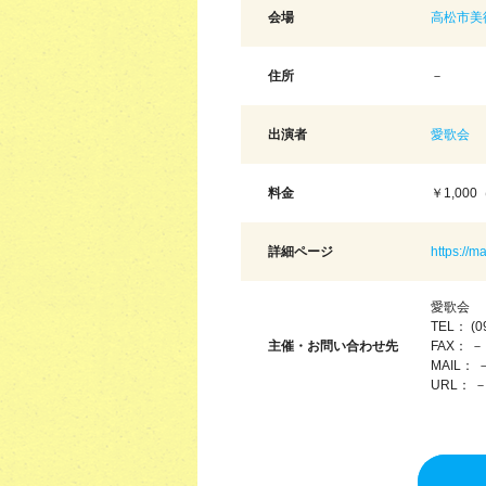
会場
高松市美
住所
－
出演者
愛歌会
料金
￥1,00
詳細ページ
https://
愛歌会
TEL： (0
主催・お問い合わせ先
FAX： －
MAIL： 
URL： 