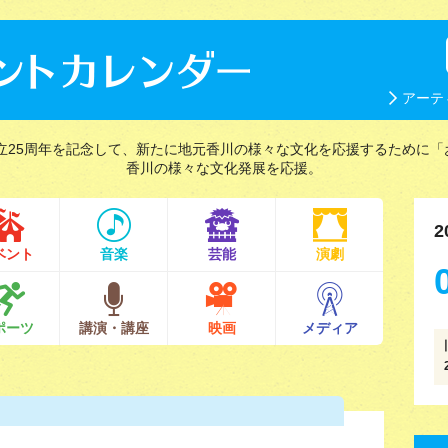
アーテ
立25周年を記念して、新たに地元香川の様々な文化を応援するために「
香川の様々な文化発展を応援。
2
ベント
音楽
芸能
演劇
ポーツ
講演・講座
映画
メディア