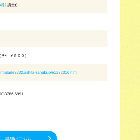
術館
講堂()
0（学生 ￥５００）
marmalade3232.ashita-sanuki.jp/e1232316.html
90)3786-6991
－
－
詳細はこちら