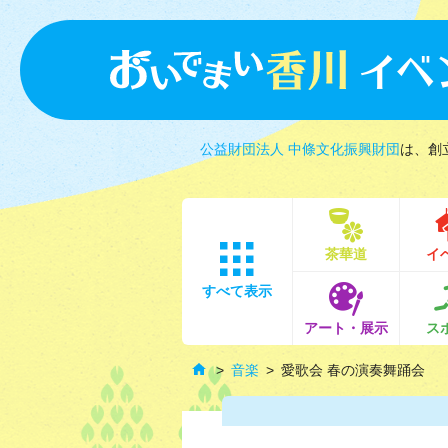
公益財団法人 中條文化振興財団
は、創
茶華道
イ
すべて表示
アート・展示
ス
音楽
愛歌会 春の演奏舞踊会