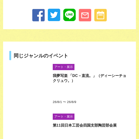
同じジャンルのイベント
アート・展示
我夢写楽 「DC－直流。」（ディーシーチョ
クリュウ。）
26/8/1
〜
26/8/9
アート・展示
第11回日本工芸会四国支部陶芸部会展