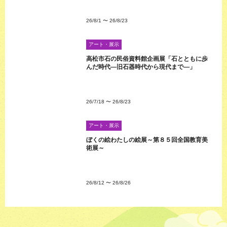
26/8/1
〜
26/8/23
アート・展示
高松市石の民俗資料館企画展「石とともに歩
んだ時代―旧石器時代から現代まで―」
26/7/18
〜
26/8/23
アート・展示
ぼくの絵わたしの絵展～第８５回全国教育美
術展～
26/8/12
〜
26/8/26