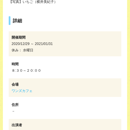
【写真】いちご（横井美紀子）
詳細
開催期間
2020/12/29 ～ 2021/01/31
休み： 水曜日
時間
８:３０～２０:００
会場
ワンズカフェ
住所
－
出演者