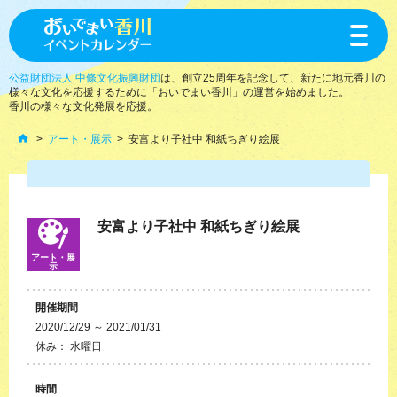
toggle
navigat
公益財団法人 中條文化振興財団
は、創立25周年を記念して、新たに地元香川の
様々な文化を応援するために「おいでまい香川」の運営を始めました。
香川の様々な文化発展を応援。
アート・展示
安富より子社中 和紙ちぎり絵展
安富より子社中 和紙ちぎり絵展
アート・展
示
開催期間
2020/12/29 ～ 2021/01/31
休み： 水曜日
時間