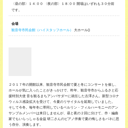
〈昼の部〉１４:００ 〈夜の部〉１８:００ 開場はいずれも３０分前
です。
会場
観音寺市民会館（ハイスタッフホール）
大ホール()
２０１７年の開館以来、観音寺市民会館で夏と冬にコンサートを催し、
ホールが気に入ったことがきっかけで、昨年、観音寺市からふるさと応
援特別大使 音を観るまちアンバサダーに就任した古澤さん。新型コロナ
ウィルス感染拡大を受けて、今夏のリサイタルを延期していました。
そして今冬。毎年冬に帯同しているベルリン・フィルハーモニーのアン
サンブルメンバーは来日しませんが、昼と夜の２回に分けて、作・編曲
家でもいらっしゃる金益 研二さんのピアノ伴奏で夏の悔しさをバネに思
う存分、演奏します。