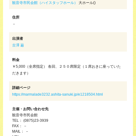
観音寺市民会館（ハイスタッフホール）
大ホール()
住所
－
出演者
古澤 巌
料金
￥5,000（全席指定） 各回、２５０席限定（１席おきに座っていた
だきます）
詳細ページ
https://marmalade3232.ashita-sanuki.jp/e1218504.html
主催・お問い合わせ先
観音寺市民会館
TEL： (0875)23-3939
FAX： －
MAIL： －