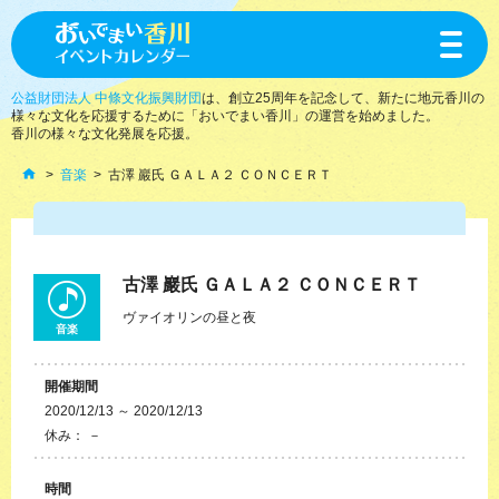
toggle
navigat
公益財団法人 中條文化振興財団
は、創立25周年を記念して、新たに地元香川の
様々な文化を応援するために「おいでまい香川」の運営を始めました。
香川の様々な文化発展を応援。
音楽
古澤 巖氏 ＧＡＬＡ２ ＣＯＮＣＥＲＴ
古澤 巖氏 ＧＡＬＡ２ ＣＯＮＣＥＲＴ
ヴァイオリンの昼と夜
音楽
開催期間
2020/12/13 ～ 2020/12/13
休み： －
時間