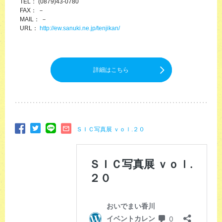
TEL： (0879)43-0780
FAX： －
MAIL： －
URL：
http://ew.sanuki.ne.jp/tenjikan/
詳細はこちら
ＳＩＣ写真展 ｖｏｌ.２０