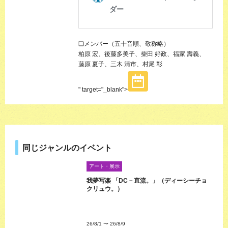
❏メンバー（五十音順、敬称略）
柏原 宏、後藤多美子、柴田 好政、福家 壽義、
藤原 夏子、三木 清市、村尾 彰
" target="_blank">
同じジャンルのイベント
アート・展示
我夢写楽 「DC－直流。」（ディーシーチョ
クリュウ。）
26/8/1
〜
26/8/9