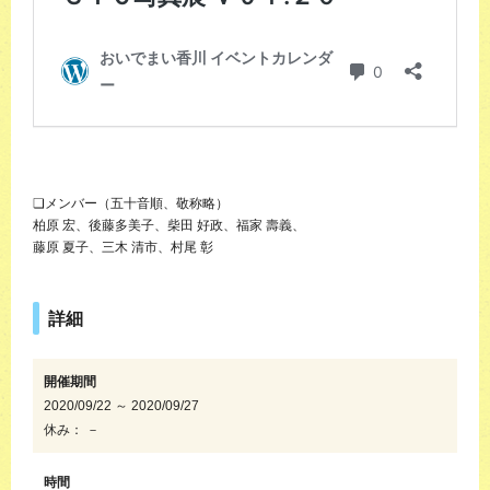
❏メンバー（五十音順、敬称略）
柏原 宏、後藤多美子、柴田 好政、福家 壽義、
藤原 夏子、三木 清市、村尾 彰
詳細
開催期間
2020/09/22 ～ 2020/09/27
休み： －
時間