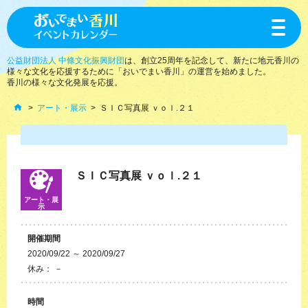
toggle
navigat
公益財団法人 中條文化振興財団
は、創立25周年を記念して、新たに地元香川の
様々な文化を応援するために「おいでまい香川」の運営を始めました。
香川の様々な文化発展を応援。
アート・展示
ＳＩＣ写真展 ｖｏｌ.２１
ＳＩＣ写真展 ｖｏｌ.２１
アート・展
示
開催期間
2020/09/22 ～ 2020/09/27
休み： －
時間