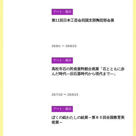
アート・展示
第11回日本工芸会四国支部陶芸部会展
26/8/1
〜
26/8/23
アート・展示
高松市石の民俗資料館企画展「石とともに歩
んだ時代―旧石器時代から現代まで―」
26/7/18
〜
26/8/23
アート・展示
ぼくの絵わたしの絵展～第８５回全国教育美
術展～