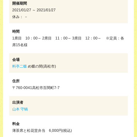
開催期間
2021/01/27 ～ 2021/01/27
休み： －
時間
1席目 10：00～ 2席目 11：00～ 3席目 12：00～ ※定員：各
席15名様
会場
料亭二蝶
め蝶の間(高松市)
住所
〒760-0041高松市百間町7-7
出演者
山本 守蝸
料金
薄茶席と松花堂弁当 6,000円(税込)