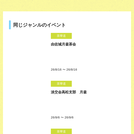
同じジャンルのイベント
茶華道
由佐城月釜茶会
26/8/16
〜
26/8/16
茶華道
淡交会高松支部 月釜
26/9/6
〜
26/9/6
茶華道