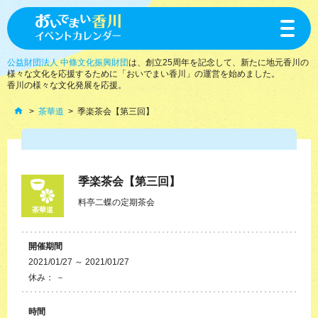
toggle
navigat
公益財団法人 中條文化振興財団
は、創立25周年を記念して、新たに地元香川の
様々な文化を応援するために「おいでまい香川」の運営を始めました。
香川の様々な文化発展を応援。
茶華道
季楽茶会【第三回】
季楽茶会【第三回】
料亭二蝶の定期茶会
茶華道
開催期間
2021/01/27 ～ 2021/01/27
休み： －
時間