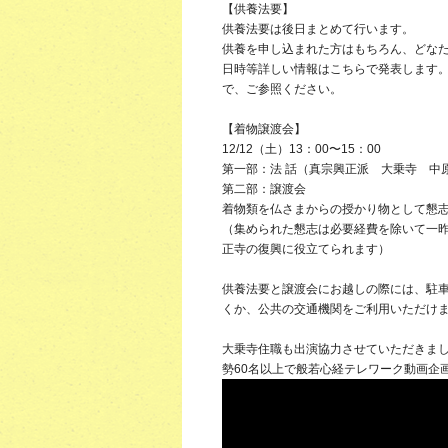
【供養法要】
供養法要は後日まとめて行います。
供養を申し込まれた方はもちろん、どな
日時等詳しい情報はこちらで発表します。更
で、ご参照ください。
【着物譲渡会】
12/12（土）13：00〜15：00
第一部：法 話（真宗興正派 大乗寺 中
第二部：譲渡会
着物類を仏さまからの授かり物として懇
（集められた懇志は必要経費を除いて一昨
正寺の復興に役立てられます）
供養法要と譲渡会にお越しの際には、駐
くか、公共の交通機関をご利用いただけ
大乗寺住職も出演協力させていただきまし
勢60名以上で般若心経テレワーク動画企