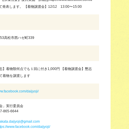
i/にて発表します。 【着物譲渡会】12/12 13:00〜15:00
8053高松市西ハゼ町339
志】着物類何点でも１回に付き1,000円 【着物譲渡会】懇志
て着物を譲渡します
ww.facebook.com/daijyoji/
会」実行委員会
7-865-6644
akata.daijyoji@gmail.com
tps://www.facebook.com/daijyoji/