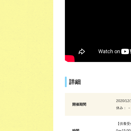
詳細
2020/12/
開催期間
休み： －
【供養受付
時間
0〜15:0