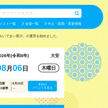
ィスト一覧
会場一覧
中止・延期・変更情報
おいでまい香川」の運営を始めました。
026年(令和8年)
大安
08
06
月
日
木曜日
旧暦
6月24日
本日の
イベントを見る
24節季
－