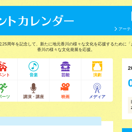
アーテ
立25周年を記念して、新たに地元香川の様々な文化を応援するために「
香川の様々な文化発展を応援。
2
ベント
音楽
芸能
演劇
ポーツ
講演・講座
映画
メディア