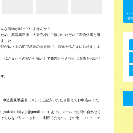
そんな着物が眠っていませんか？
うため、真宗興正派 大乗寺様にご協力いただいて着物供養と譲
りました
僧侶が仏さまの前で感謝の念を捧げ、着物を仏さまにお供えしま
に、仏さまからの授かり物として懇志と引き換えに着物をお譲り
ます。
円と、申込書兼承諾書（※）にご記入いただき揃えてお申込みくだ
ata.daijyoji@gmail.com）あてにメールでお問い合わせく
、そちらをプリントされてご利用ください。その他、コミュニテ