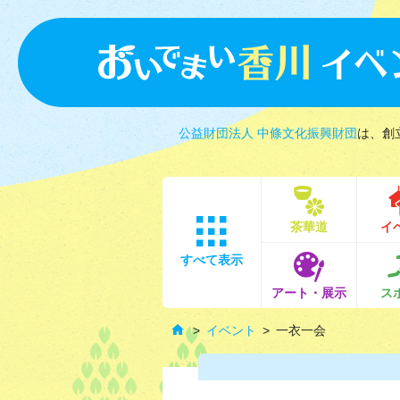
公益財団法人 中條文化振興財団
は、創
茶華道
イ
すべて表示
アート・展示
ス
イベント
一衣一会