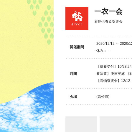
一衣一会
着物供養＆譲渡会
イベント
2020/12/12 ～ 2020/1
開催期間
休み： －
【供養受付】10/23,2
時間
養法要】後日実施 詳細はhtt
【着物譲渡会】12/12 1
会場
(高松市)