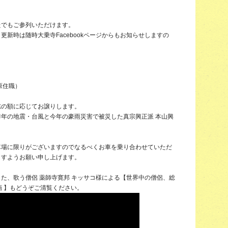
たでもご参列いただけます。
新時は随時大乗寺Facebookページからもお知らせしますの
原住職）
志の額に応じてお譲りします。
年の地震・台風と今年の豪雨災害で被災した真宗興正派 本山興
車場に限りがございますのでなるべくお車を乗り合わせていただ
ますようお願い申し上げます。
た、歌う僧侶 薬師寺寛邦 キッサコ様による【世界中の僧侶、総
画 】もどうぞご清覧ください。