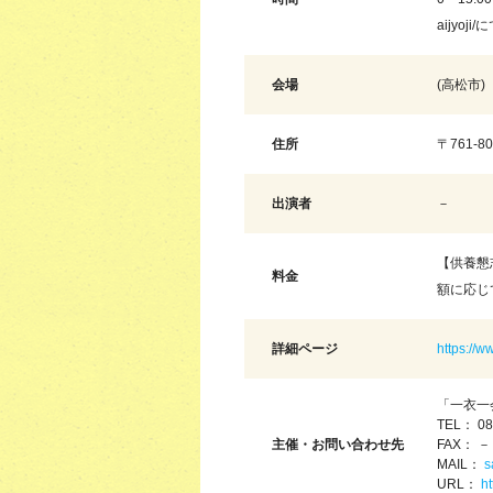
aijyoj
会場
(高松市)
住所
〒761-
出演者
－
【供養懇
料金
額に応じ
詳細ページ
https://w
「一衣一
TEL： 08
主催・お問い合わせ先
FAX： －
MAIL：
s
URL：
ht