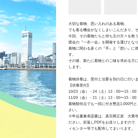
大切な着物、思い入れのある着物。
でも着る機会がなくしまいこんだきり、
今回、その着物たちと持ち主の方々を救
渡会の『一衣一会』を開催する運びとな
着物に関わる多くの『手』と『想い』に
す。
その後、新たに着物とのご縁を求める方
します。
着物供養は、受付と法要を別の日に行い
【供養受付】
10/23（金）・24（土）13：00〜15：00
11/20（金）・21（土）13：00〜15：00
着物類何点でも一回に付き懇志1,000
さい。
※申込書兼承諾書は、真宗興正派 大乗寺（sak
ださい。折返しPDFをお送りしますので
ィセンター等でも配布してまいります。