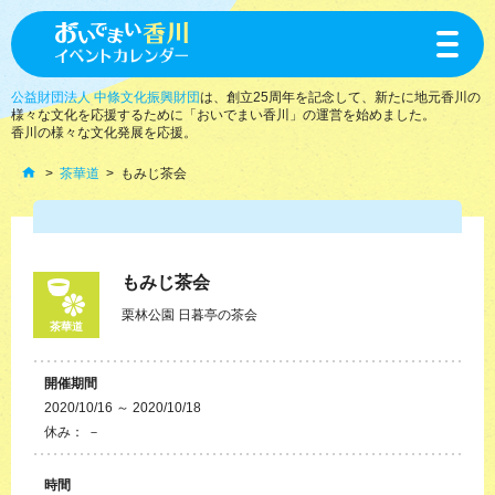
toggle
navigat
公益財団法人 中條文化振興財団
は、創立25周年を記念して、新たに地元香川の
様々な文化を応援するために「おいでまい香川」の運営を始めました。
香川の様々な文化発展を応援。
茶華道
もみじ茶会
もみじ茶会
栗林公園 日暮亭の茶会
茶華道
開催期間
2020/10/16 ～ 2020/10/18
休み： －
時間