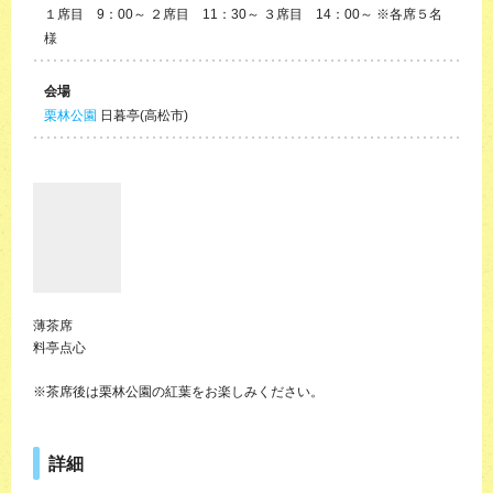
１席目 9：00～ ２席目 11：30～ ３席目 14：00～ ※各席５名
様
会場
栗林公園
日暮亭(高松市)
薄茶席
料亭点心
※茶席後は栗林公園の紅葉をお楽しみください。
詳細