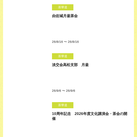
茶華道
由佐城月釜茶会
26/8/16
〜
26/8/16
茶華道
淡交会高松支部 月釜
26/9/6
〜
26/9/6
茶華道
10周年記念 2026年度文化講演会・茶会の開
催