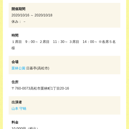
開催期間
2020/10/16 ～ 2020/10/18
休み： －
時間
１席目 9：00～ ２席目 11：30～ ３席目 14：00～ ※各席５名
様
会場
栗林公園
日暮亭(高松市)
住所
〒760-0073高松市栗林町1丁目20-16
出演者
山本 守蝸
料金
10,000円（税込）