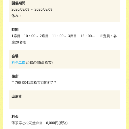
開催期間
2020/09/09 ～ 2020/09/09
休み： －
時間
1席目 10：00～ 2席目 11：00～ 3席目 12：00～ ※定員：各
席20名様
会場
料亭二蝶
め蝶の間(高松市)
住所
〒760-0041高松市百間町7-7
出演者
－
料金
薄茶席と松花堂弁当 6,000円(税込)