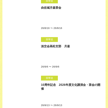
茶華道
由佐城月釜茶会
26/8/16
〜
26/8/16
茶華道
淡交会高松支部 月釜
26/9/6
〜
26/9/6
茶華道
10周年記念 2026年度文化講演会・茶会の開
催
26/9/13
〜
26/9/13