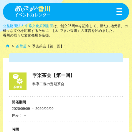
toggle
navigat
公益財団法人 中條文化振興財団
は、創立25周年を記念して、新たに地元香川の
様々な文化を応援するために「おいでまい香川」の運営を始めました。
香川の様々な文化発展を応援。
茶華道
季楽茶会【第一回】
季楽茶会【第一回】
料亭二蝶の定期茶会
茶華道
開催期間
2020/09/09 ～ 2020/09/09
休み： －
時間