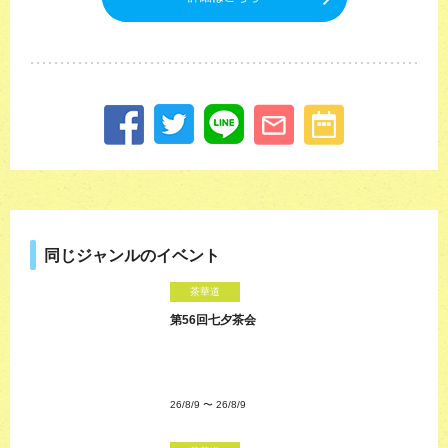
同じジャンルのイベント
茶華道
第56回七夕茶会
26/8/9
〜
26/8/9