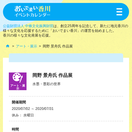
toggle
navigat
公益財団法人 中條文化振興財団
は、創立25周年を記念して、新たに地元香川の
様々な文化を応援するために「おいでまい香川」の運営を始めました。
香川の様々な文化発展を応援。
アート・展示
岡野 景舟氏 作品展
岡野 景舟氏 作品展
水墨・墨彩の世界
アート・展
示
開催期間
2020/07/02 ～ 2020/07/31
休み： 水曜日
時間