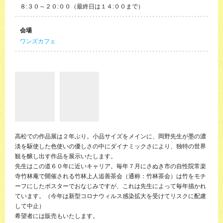
８:３０～２０:００（最終日は１４:００まで）
会場
ワンズカフェ
高松での作品展は２年ぶり。小品サイズをメインに、岡野先生が墨の濃
淡を駆使した色使いの優しさの中にダイナミックさにより、独特の世界
観を醸し出す作品を展示いたします。
先生はこの道６０年に近いキャリア。毎年７月にさぬき市の自性院常楽
寺竹林庵で開催される竹林上人追善茶会（通称：竹林茶会）は竹をモチ
ーフにしたポスターでおなじみですが、これは先生によって毎年描かれ
ています。（今年は新型コロナウィルス感染拡大を受けてリスクに配慮
して中止）
希望者には販売もいたします。