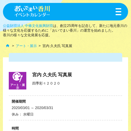
toggle
navigat
公益財団法人 中條文化振興財団
は、創立25周年を記念して、新たに地元香川の
様々な文化を応援するために「おいでまい香川」の運営を始めました。
香川の様々な文化発展を応援。
アート・展示
宮内 久夫氏 写真展
宮内 久夫氏 写真展
四季彩々２０２０
アート・展
示
開催期間
2020/03/01 ～ 2020/03/31
休み： 水曜日
時間