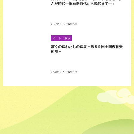
んだ時代―旧石器時代から現代まで―」
26/7/18
〜
26/8/23
アート・展示
ぼくの絵わたしの絵展～第８５回全国教育美
術展～
26/8/12
〜
26/8/26