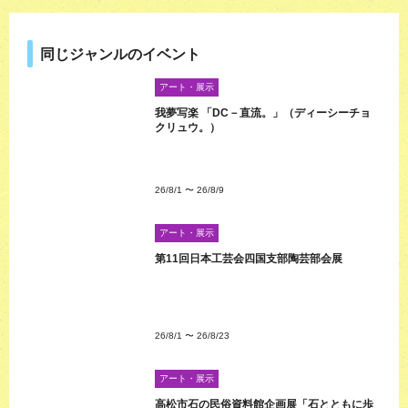
同じジャンルのイベント
アート・展示
我夢写楽 「DC－直流。」（ディーシーチョ
クリュウ。）
26/8/1
〜
26/8/9
アート・展示
第11回日本工芸会四国支部陶芸部会展
26/8/1
〜
26/8/23
アート・展示
高松市石の民俗資料館企画展「石とともに歩