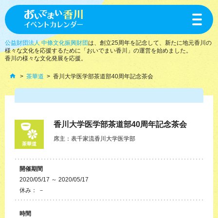
toggle
navigat
公益財団法人 中條文化振興財団
は、創立25周年を記念して、新たに地元香川の
様々な文化を応援するために「おいでまい香川」の運営を始めました。
香川の様々な文化発展を応援。
茶華道
香川大学医学部茶道部40周年記念茶会
香川大学医学部茶道部40周年記念茶会
席主：表千家流香川大学医学部
茶華道
開催期間
2020/05/17 ～ 2020/05/17
休み： －
時間