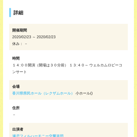
詳細
開催期間
2020/02/23 ～ 2020/02/23
休み： －
時間
１４:００開演（開場は３０分前） １３:４０～ ウェルカムロビーコ
ンサート
会場
香川県県民ホール（レクザムホール）
小ホール()
住所
－
出演者
瀬戸フィルハーモニー交響楽団