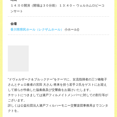
１４:００開演（開場は３０分前） １３:４０～ ウェルカムロビーコ
ンサート
会場
香川県県民ホール（レクザムホール）
小ホール()
“ドヴォルザーク＆ブルックナー”をテーマに、女流指揮者の三ツ橋敬子
さんとチェロ奏者の宮田 大さん‐将来を担う若手２氏をゲストにお迎え
して彼らが作曲した協奏曲及び交響曲をお届けいたします。
チケットにつきましては瀬戸フィルメイトメンバーに対しての割引等が
ございます。
詳しくは公益社団法人瀬戸フィルハーモニー交響楽団事務局までコンタ
クトを。