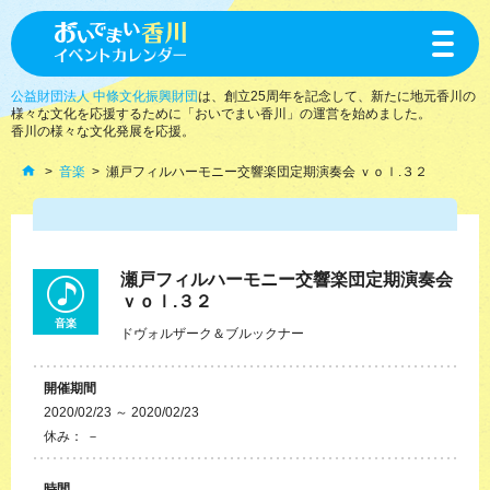
toggle
navigat
公益財団法人 中條文化振興財団
は、創立25周年を記念して、新たに地元香川の
様々な文化を応援するために「おいでまい香川」の運営を始めました。
香川の様々な文化発展を応援。
音楽
瀬戸フィルハーモニー交響楽団定期演奏会 ｖｏｌ.３２
瀬戸フィルハーモニー交響楽団定期演奏会
ｖｏｌ.３２
音楽
ドヴォルザーク＆ブルックナー
開催期間
2020/02/23 ～ 2020/02/23
休み： －
時間