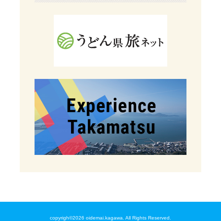
copyrigh©2026 oidemai.kagawa. All Rights Reserved.