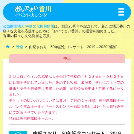
toggle
navigat
公益財団法人 中條文化振興財団
は、創立25周年を記念して、新たに地元香川の
様々な文化を応援するために「おいでまい香川」の運営を始めました。
香川の様々な文化発展を応援。
音楽
由紀さおり 50年記念コンサート 2019～2020“感謝”
中止
新型コロナウィルス感染拡大を受けて当初の４月２８日から９月２７日
に延期を決定していました。改めてお客様、出演者、それにスタッフの
健康と安全を最優先に考慮した結果、延期公演を中止と判断するに至り
ました。
チケットの払い戻しについては６月、７月の２ヶ月間、香川県県民ホー
ル（レクザムホール）サービスセンター窓口あるいはゆうちょ銀行為替
にて対応させていただきます。
詳細は香川県県民ホールへ。
由紀さおり 50年記念コンサート 2019