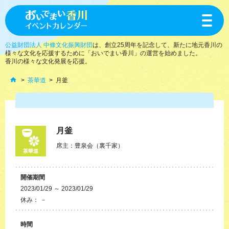
toggle
navigat
公益財団法人 中條文化振興財団
は、創立25周年を記念して、新たに地元香川の
様々な文化を応援するために「おいでまい香川」の運営を始めました。
香川の様々な文化発展を応援。
茶華道
月釜
月釜
席主：豊泉会（裏千家）
茶華道
開催期間
2023/01/29 ～ 2023/01/29
休み： －
時間