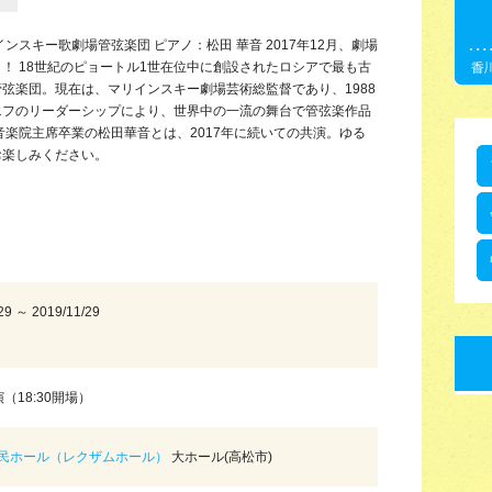
スキー歌劇場管弦楽団 ピアノ：松田 華音 2017年12月、劇場
！ 18世紀のピョートル1世在位中に創設されたロシアで最も古
弦楽団。現在は、マリインスキー劇場芸術総監督であり、1988
エフのリーダーシップにより、世界中の一流の舞台で管弦楽作品
音楽院主席卒業の松田華音とは、2017年に続いての共演。ゆる
お楽しみください。
29 ～ 2019/11/29
演（18:30開場）
民ホール（レクザムホール）
大ホール(高松市)