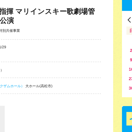
指揮 マリインスキー歌劇場管
川公演
9特別共催事業
1/29
1
場）
2
クザムホール）
大ホール(高松市)
3