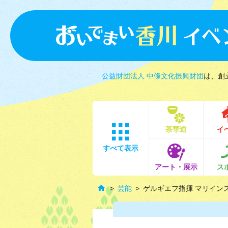
公益財団法人 中條文化振興財団
は、創
茶華道
イ
すべて表示
アート・展示
ス
芸能
ゲルギエフ指揮 マリイン