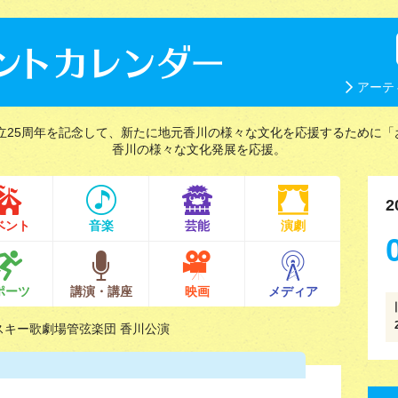
アーテ
立25周年を記念して、新たに地元香川の様々な文化を応援するために「
香川の様々な文化発展を応援。
2
ベント
音楽
芸能
演劇
ポーツ
講演・講座
映画
メディア
スキー歌劇場管弦楽団 香川公演