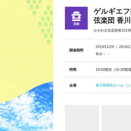
ゲルギエフ
弦楽団 香
芸能
かがわ文化芸術祭201
2019/11/29 ～ 2019/1
開催期間
休み： －
時間
19:00開演（18:30開
会場
香川県県民ホール（レ