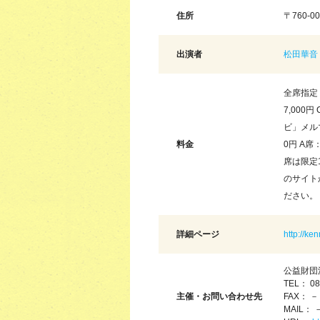
住所
〒760-
出演者
松田華音
全席指定 
7,000
ビ」メルマ
料金
0円 A席：
席は限定
のサイト
ださい。
詳細ページ
http://k
公益財団
TEL： 08
主催・お問い合わせ先
FAX： －
MAIL： 