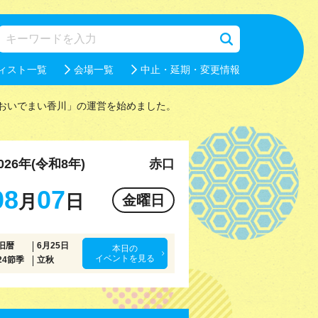
ィスト一覧
会場一覧
中止・延期・変更情報
おいでまい香川」の運営を始めました。
026年(令和8年)
赤口
08
07
月
日
金曜日
旧暦
6月25日
本日の
イベントを見る
24節季
立秋