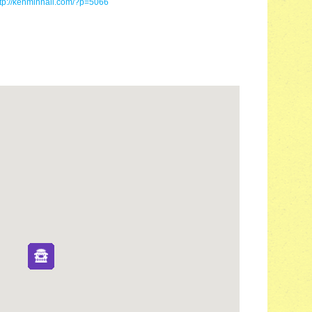
ttp://kenminhall.com/?p=5066