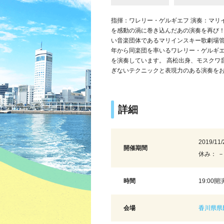
指揮：ワレリー・ゲルギエフ 演奏：マリイン
を感動の渦に巻き込んだあの演奏を再び！
い音楽団体であるマリインスキー歌劇場管
年から同楽団を率いるワレリー・ゲルギ
を演奏しています。 高松出身、モスクワ
ぎないテクニックと表現力のある演奏を
詳細
2019/11/
開催期間
休み： －
時間
19:00開
会場
香川県県