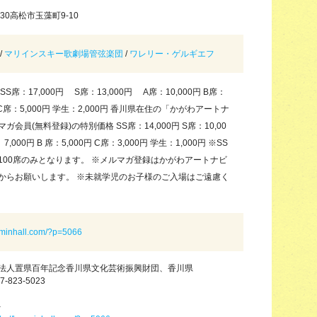
0030高松市玉藻町9-10
/
マリインスキー歌劇場管弦楽団
/
ワレリー・ゲルギエフ
SS席：17,000円 S席：13,000円 A席：10,000円 B席：
円 C席：5,000円 学生：2,000円 香川県在住の「かがわアートナ
ガ会員(無料登録)の特別価格 SS席：14,000円 S席：10,00
 7,000円 B 席：5,000円 C席：3,000円 学生：1,000円 ※SS
100席のみとなります。 ※メルマガ登録はかがわアートナビ
からお願いします。 ※未就学児のお子様のご入場はご遠慮く
enminhall.com/?p=5066
法人置県百年記念香川県文化芸術振興財団、香川県
7-823-5023
－