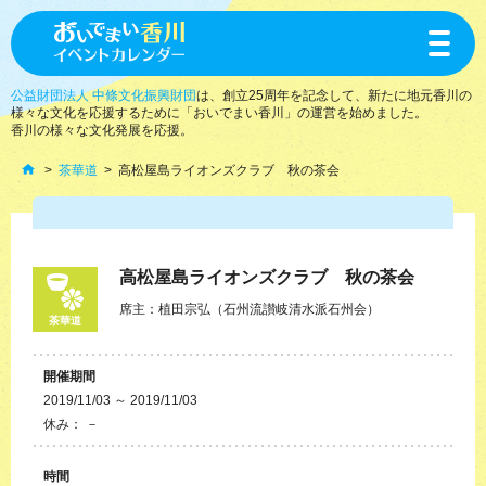
toggle
navigat
公益財団法人 中條文化振興財団
は、創立25周年を記念して、新たに地元香川の
様々な文化を応援するために「おいでまい香川」の運営を始めました。
香川の様々な文化発展を応援。
茶華道
高松屋島ライオンズクラブ 秋の茶会
高松屋島ライオンズクラブ 秋の茶会
席主：植田宗弘（石州流讃岐清水派石州会）
茶華道
開催期間
2019/11/03 ～ 2019/11/03
休み： －
時間