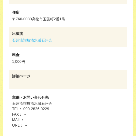
住所
〒760-0030高松市玉藻町2番1号
出演者
石州流讃岐清水派石州会
料金
1,000円
詳細ページ
－
主催・お問い合わせ先
石州流讃岐清水派石州会
TEL： 090-2826-9229
FAX： －
MAIL： －
URL： －