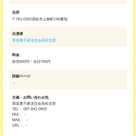
住所
〒761-0302高松市上林町148番地
出演者
茶道裏千家淡交会高松支部
料金
前売600円・当日700円
詳細ページ
－
主催・お問い合わせ先
茶道裏千家淡交会高松支部
TEL： 087-841-0605
FAX： －
MAIL： －
URL： －