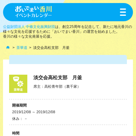
toggle
navigat
公益財団法人 中條文化振興財団
は、創立25周年を記念して、新たに地元香川の
様々な文化を応援するために「おいでまい香川」の運営を始めました。
香川の様々な文化発展を応援。
茶華道
淡交会高松支部 月釜
淡交会高松支部 月釜
席主：高松青年部（裏千家）
茶華道
開催期間
2019/12/08 ～ 2019/12/08
休み： －
時間